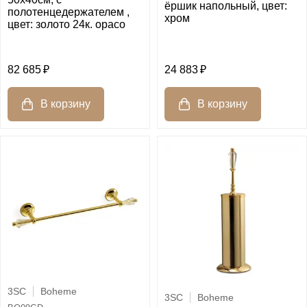
ёршик напольный, цвет:
полотенцедержателем ,
хром
цвет: золото 24к. opaco
82 685
24 883
3SC
Boheme
3SC
Boheme