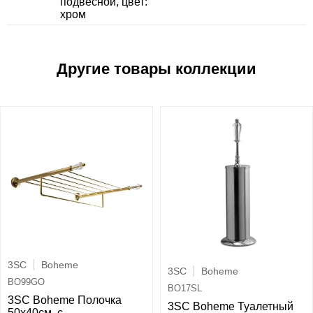
подвесной, цвет:
хром
3SC
Boheme
3SC
Boheme
BO99GO
BO17SL
3SC Boheme Полочка
3SC Boheme Туалетный
50х40см, с