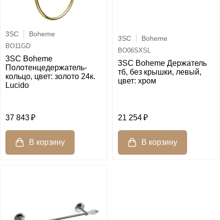
3SC
Boheme
3SC
Boheme
BO11GD
BO06SXSL
3SC Boheme
3SC Boheme Держатель
Полотенцедержатель-
тб, без крышки, левый,
кольцо, цвет: золото 24к.
цвет: хром
Lucido
37 843
21 254