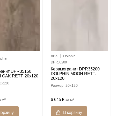
ABK
Dolphin
lphin
DPR35200
Керамогранит DPR35200
ранит DPR35150
DOLPHIN MOON RETT.
 OAK RETT. 20x120
20x120
0x120
20x120
м²
6 645
м²