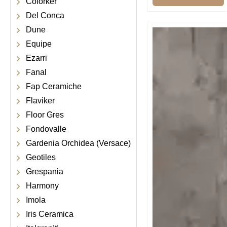
Colorker
Del Conca
Dune
Equipe
Ezarri
Fanal
Fap Ceramiche
Flaviker
Floor Gres
Fondovalle
Gardenia Orchidea (Versace)
Geotiles
Grespania
Harmony
Imola
Iris Ceramica