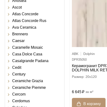
Ariostea
Ascot
Atlas Concorde
Atlas Concorde Rus
Ava Ceramica
Brennero
Caesar
Caramelle Mosaic
ABK
Dolphin
Casa Dolce Casa
DPR35050
Casalgrande Padana
Керамогранит DPR
Cedit
DOLPHIN MILK RET
Century
20x120
Ceramiche Grazia
Ceramiche Piemme
6 645
м²
Cercom
Cerdomus