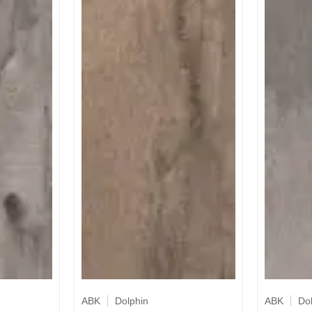
ABK
Dolphin
ABK
Do