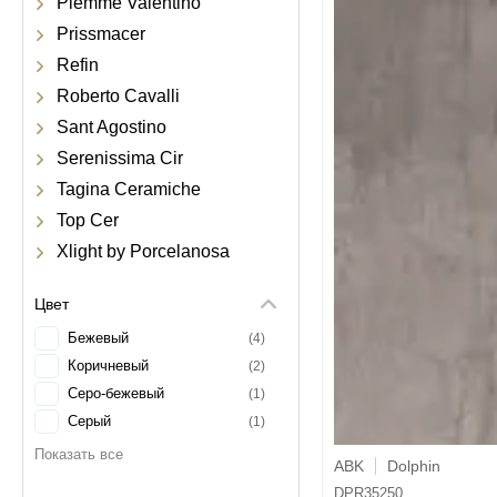
Piemme Valentino
Prissmacer
Refin
Roberto Cavalli
Sant Agostino
Serenissima Cir
Tagina Ceramiche
Top Cer
Xlight by Porcelanosa
Цвет
Бежевый
4
Коричневый
2
Серо-бежевый
1
Серый
1
ABK
Dolphin
DPR35250