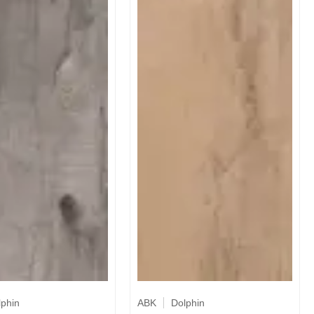
lphin
ABK
Dolphin