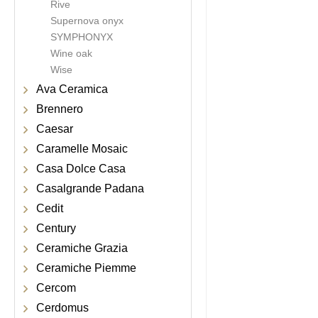
Rive
Supernova onyx
SYMPHONYX
Wine oak
Wise
Ava Ceramica
Brennero
Caesar
Caramelle Mosaic
Casa Dolce Casa
Casalgrande Padana
Cedit
Century
Ceramiche Grazia
Ceramiche Piemme
Cercom
Cerdomus