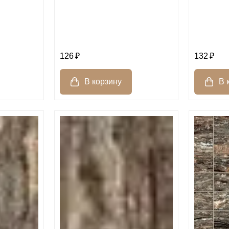
126
132