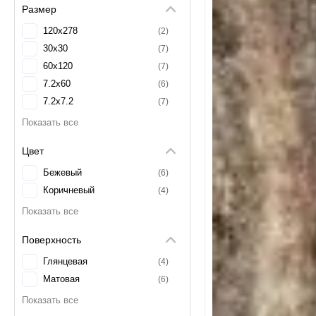
Размер
120x278
2
30x30
7
60x120
7
7.2x60
6
7.2x7.2
7
7.2x80
3
80x160
3
Цвет
Бежевый
6
Коричневый
4
Поверхность
Глянцевая
4
Матовая
6