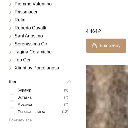
Piemme Valentino
Prissmacer
Refin
Roberto Cavalli
4 464
Sant Agostino
Serenissima Cir
Tagina Ceramiche
Top Cer
Xlight by Porcelanosa
Вид
Бордюр
9
Вставка
7
Мозаика
7
Фоновая плитка
12