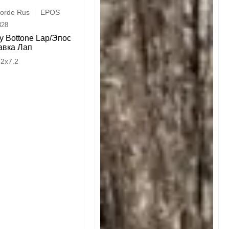
corde Rus
EPOS
328
y Bottone Lap/Эпос
авка Лап
.2x7.2