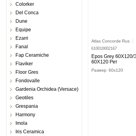
Colorker
Del Conca
Dune
Equipe
Ezarri
Atlas Concorde Rus
Fanal
610010002167
Fap Ceramiche
Epos Grey 60X120/
60X120 Рет
Flaviker
60x120
Floor Gres
Fondovalle
Gardenia Orchidea (Versace)
Geotiles
Grespania
Harmony
Imola
Iris Ceramica