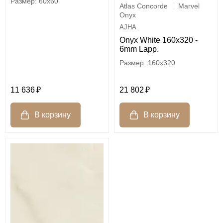
60x60
Atlas Concorde
Marvel
Onyx
AJHA
Onyx White 160x320 -
6mm Lapp.
160x320
11 636
21 802