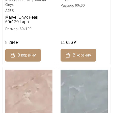
Atlas Concorde
Marvel
Onyx
60x60
AJBS
Marvel Onyx Pearl
60x120 Lapp.
60x120
8 284
11 636