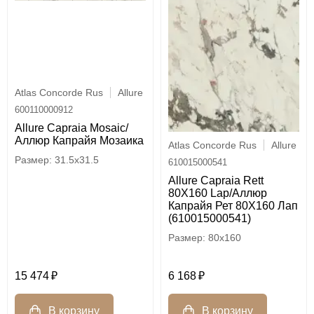
Atlas Concorde Rus
Allure
600110000912
Allure Capraia Mosaic/
Аллюр Капрайя Мозаика
Atlas Concorde Rus
Allure
31.5x31.5
610015000541
Allure Capraia Rett
80X160 Lap/Аллюр
Капрайя Рет 80X160 Лап
(610015000541)
80x160
15 474
6 168