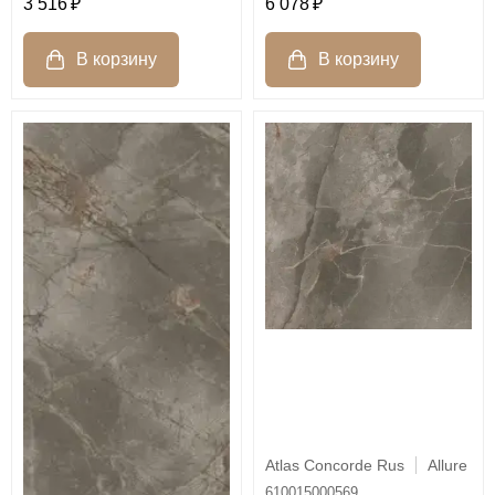
3 516
6 078
Atlas Concorde Rus
Allure
610015000569