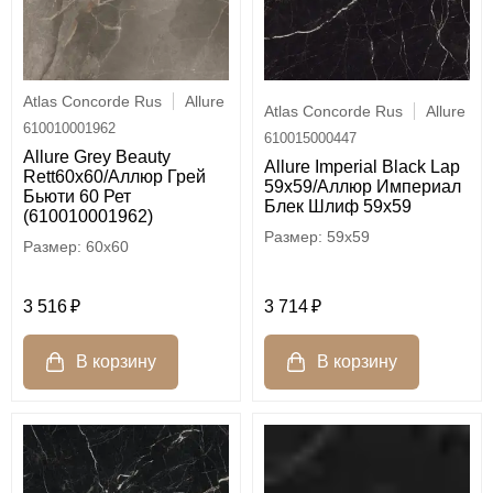
Atlas Concorde Rus
Allure
Atlas Concorde Rus
Allure
610010001962
610015000447
Allure Grey Beauty
Allure Imperial Black Lap
Rett60х60/Аллюр Грей
59x59/Аллюр Империал
Бьюти 60 Рет
Блек Шлиф 59x59
(610010001962)
59x59
60x60
3 516
3 714