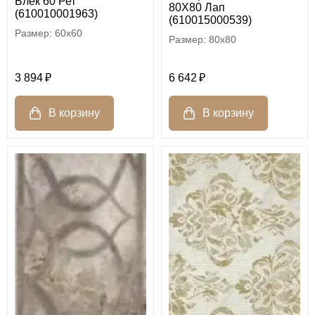
Блек 60 Рет
80X80 Лап
(610010001963)
(610015000539)
60x60
80x80
3 894
6 642