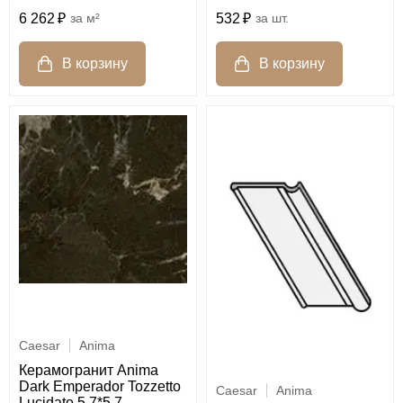
6 262
м²
532
шт.
Caesar
Anima
Керамогранит Anima
Dark Emperador Tozzetto
Caesar
Anima
Lucidato 5,7*5,7