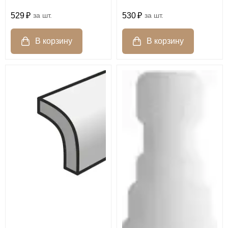
530
шт.
529
шт.