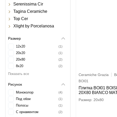
Serenissima Cir
Tagina Ceramiche
Top Cer
Xlight by Porcelanosa
Размер
12x20
1
20x20
1
20x80
2
8x20
2
Ceramiche Grazia
B
BOI01
Рисунок
Плитка BOI01 BOI
Моноколор
20X80 BIANCO MAT
4
Под обои
1
20x80
Полосы
1
С орнаментом
2