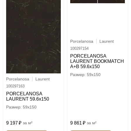
Porcelanosa
Laurent
100297154
PORCELANOSA
LAURENT BOOKMATCH
A+B 59.6х150
59x150
Porcelanosa
Laurent
100297163
PORCELANOSA
LAURENT 59.6х150
59x150
9 861
м²
9 197
м²