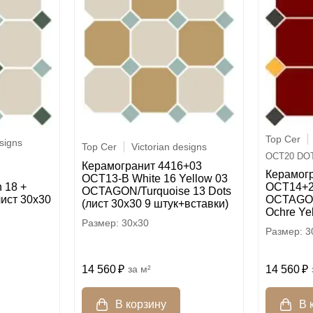
Top Cer
esigns
Top Cer
Victorian designs
OCT20 DOT
Керамогранит 4416+03
Керамог
OCT13-B White 16 Yellow 03
 18 +
OCT14+21
OCTAGON/Turquoise 13 Dots
лист 30х30
OCTAGON
(лист 30х30 9 штук+вставки)
Ochre Ye
30x30
3
14 560
м²
14 560