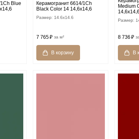
Керамог
/1Ch Blue
Керамогранит 6614/1Ch
Medium G
6х14,6
Black Color 14 14,6х14,6
14,6х14,
14.6x14.6
1
7 765
м²
8 736