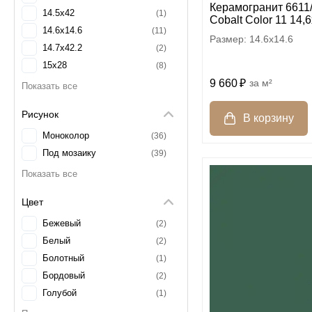
Керамогранит 6611
14.5x42
1
Cobalt Color 11 14,
14.6x14.6
11
14.6x14.6
14.7x42.2
2
15x28
8
9 660
м²
16.5x16.5
1
16.6x16.6
2
Рисунок
17.3x28.1
1
19x26.1
Моноколор
1
36
2.5x2.5
Под мозаику
5
39
2.9x2.9
1
21.5x21.5
8
Цвет
24.8x24.8
1
29.4x29.4
2
Бежевый
2
30x30
11
Белый
2
Болотный
1
Бордовый
2
Голубой
1
Жёлтый
4