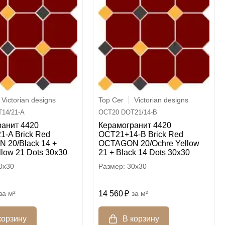
Victorian designs
Top Cer
Victorian designs
14/21-A
OCT20 DOT21/14-B
ранит 4420
Керамогранит 4420
-A Brick Red
OCT21+14-B Brick Red
 20/Black 14 +
OCTAGON 20/Ochre Yellow
llow 21 Dots 30x30
21 + Black 14 Dots 30x30
0x30
30x30
м²
14 560
м²