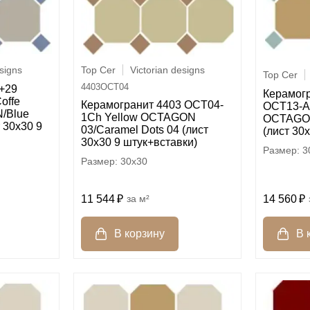
Top Cer
Victorian designs
esigns
Top Cer
4403OCT04
+29
Керамог
offe
Керамогранит 4403 OCT04-
OCT13-A 
/Blue
1Ch Yellow OCTAGON
OCTAGON
т 30х30 9
03/Caramel Dots 04 (лист
(лист 30
30х30 9 штук+вставки)
3
30x30
14 560
11 544
м²