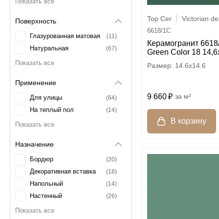
Зелёный
8
Top Cer
Victorian d
Поверхность
Коричневый
6
6618/1C
Кофейный
Глазурованная матовая
3
11
Керамогранит 6618
Красный
Натуральная
1
67
Green Color 18 14,6
Кремовый
2
14.6x14.6
Оранжевый
1
Применение
Песочный
3
9 660
м²
Розовый
2
Для улицы
64
Серый
5
На теплый пол
14
Синий
3
Чёрный
6
Назначение
Яркий
24
Бордюр
20
Декоративная вставка
18
Напольный
14
Настенный
26