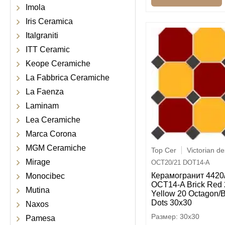
Imola
Iris Ceramica
Italgraniti
ITT Ceramic
Keope Ceramiche
La Fabbrica Ceramiche
La Faenza
Laminam
Lea Ceramiche
Marca Corona
MGM Ceramiche
Top Cer
Victorian d
Mirage
OCT20/21 DOT14-A
Керамогранит 4420
Monocibec
OCT14-A Brick Red 
Mutina
Yellow 20 Octagon/B
Dots 30x30
Naxos
30x30
Pamesa