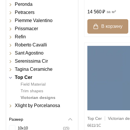
Peronda
14 560
м²
Petracers
Piemme Valentino
Prissmacer
Refin
Roberto Cavalli
Sant Agostino
Serenissima Cir
Tagina Ceramiche
Top Cer
Field Material
Trim shapes
Victorian designs
Xlight by Porcelanosa
Top Cer
Victorian d
Размер
6611/1C
10x10
15