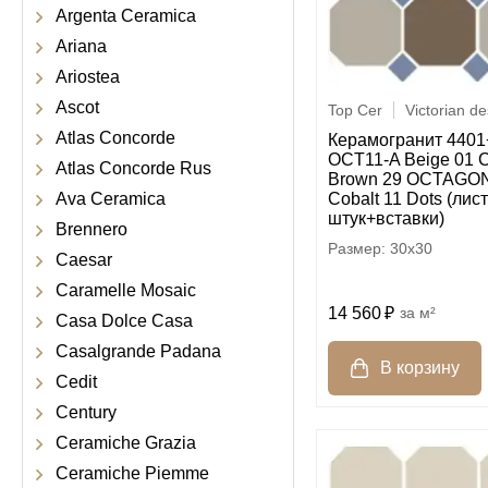
Argenta Ceramica
Ariana
Ariostea
Ascot
Top Cer
Victorian d
Atlas Concorde
Керамогранит 4401
OCT11-A Beige 01 C
Atlas Concorde Rus
Brown 29 OCTAGON
Ava Ceramica
Cobalt 11 Dots (лис
штук+вставки)
Brennero
30x30
Caesar
Caramelle Mosaic
14 560
м²
Casa Dolce Casa
Casalgrande Padana
Cedit
Century
Ceramiche Grazia
Ceramiche Piemme