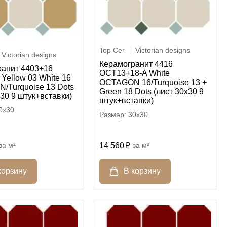
Top Cer
Victorian designs
Victorian designs
Керамогранит 4416
ранит 4403+16
OCT13+18-A White
Yellow 03 White 16
OCTAGON 16/Turquoise 13 +
/Turquoise 13 Dots
Green 18 Dots (лист 30х30 9
х30 9 штук+вставки)
штук+вставки)
0x30
30x30
м²
14 560
м²