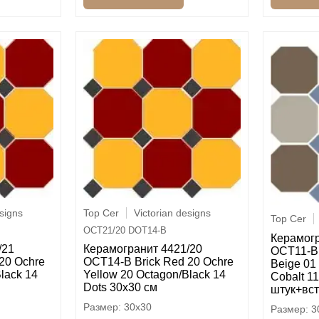
esigns
Top Cer
Victorian designs
Top Cer
OCT21/20 DOT14-B
Керамог
/21
Керамогранит 4421/20
OCT11-B 
20 Ochre
OCT14-B Brick Red 20 Ochre
Beige 0
lack 14
Yellow 20 Octagon/Black 14
Cobalt 11
Dots 30x30 см
штук+вст
30x30
3