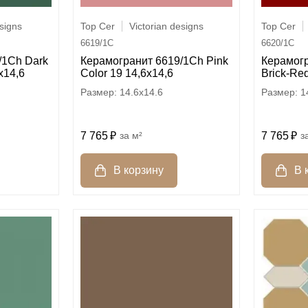
esigns
Top Cer
Victorian designs
Top Cer
6619/1C
6620/1C
/1Ch Dark
Керамогранит 6619/1Ch Pink
Керамог
х14,6
Color 19 14,6х14,6
Brick-Red
14.6x14.6
1
7 765
м²
7 765