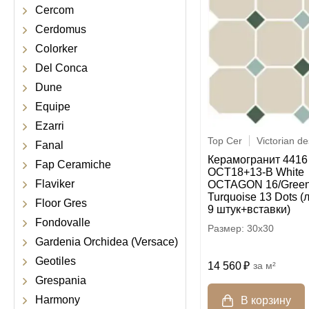
Cercom
Cerdomus
Colorker
Del Conca
Dune
Equipe
Ezarri
Top Cer
Victorian d
Fanal
Керамогранит 4416
Fap Ceramiche
OCT18+13-B White
Flaviker
OCTAGON 16/Green
Turquoise 13 Dots (
Floor Gres
9 штук+вставки)
Fondovalle
30x30
Gardenia Orchidea (Versace)
Geotiles
14 560
м²
Grespania
Harmony