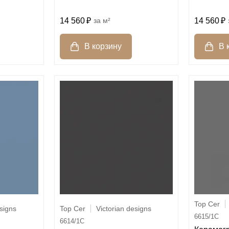
14 560
м²
14 560
Top Cer
esigns
Top Cer
Victorian designs
6615/1C
6614/1C