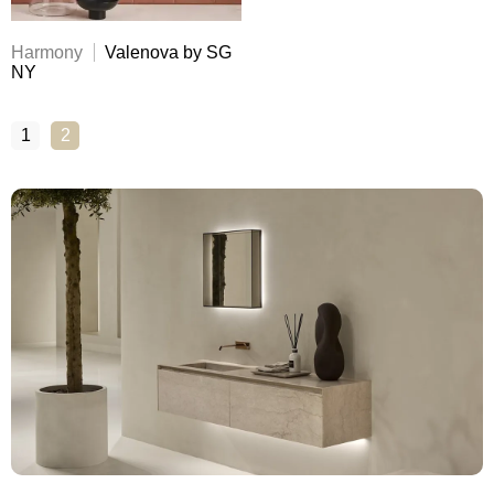
Harmony
Valenova by SG
NY
1
2