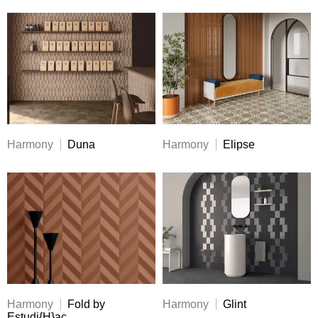
Harmony
Duna
Harmony
Elipse
Harmony
Fold by
Harmony
Glint
Estudi{H}ac