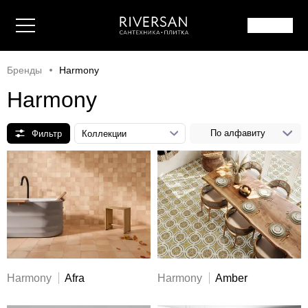
Бренды
Harmony
Harmony
По алфавиту
Harmony
Afra
Harmony
Amber