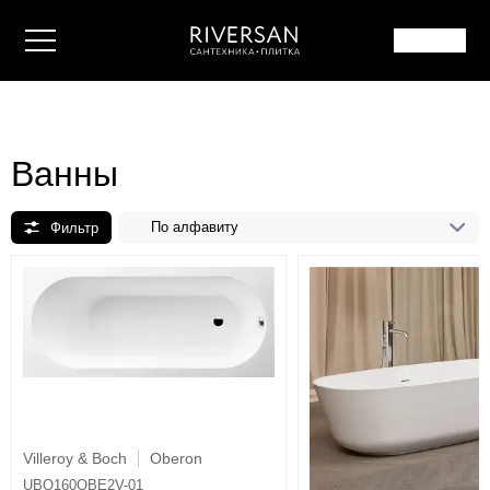
Ванны
По алфавиту
Villeroy & Boch
Oberon
UBQ160OBE2V-01