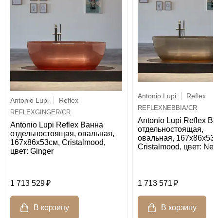
Antonio Lupi
Reflex
Antonio Lupi
Reflex
REFLEXNEBBIA/CR
REFLEXGINGER/CR
Antonio Lupi Reflex В
Antonio Lupi Reflex Ванна
отдельностоящая,
отдельностоящая, овальная,
овальная, 167х86х53с
167х86х53см, Cristalmood,
Cristalmood, цвет: Neb
цвет: Ginger
1 713 529
1 713 571