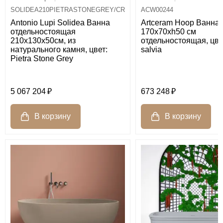
ACW00244
SOLIDEA210PIETRASTONEGREY/CR
Artceram Hoop Ванна
Antonio Lupi Solidea Ванна
170x70хh50 см
отдельностоящая
отдельностоящая, цве
210х130х50см, из
salvia
натурального камня, цвет:
Pietra Stone Grey
5 067 204
673 248