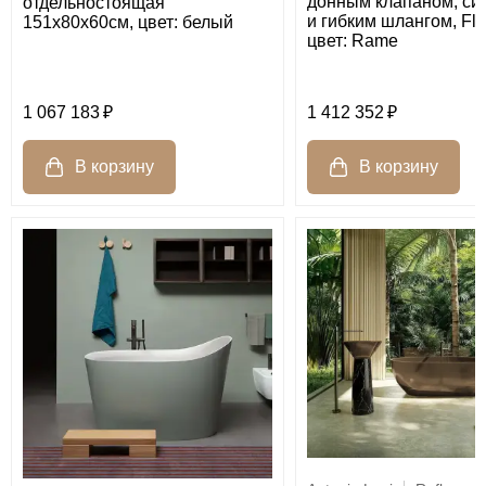
донным клапаном, с
отдельностоящая
и гибким шлангом, Fl
151х80х60см, цвет: белый
цвет: Rame
1 067 183
1 412 352