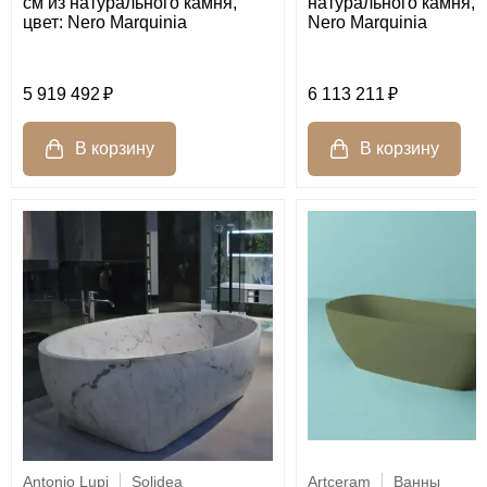
натурального камня, ц
см из натурального камня,
Nero Marquinia
цвет: Nero Marquinia
5 919 492
6 113 211
Artceram
Ванны
Antonio Lupi
Solidea