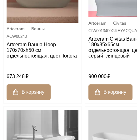
Artceram
Civitas
Artceram
Ванны
CIW0013400GREYACQUAR
ACW00240
Artceram Civitas Ванн
180х85х65см.,
Artceram Ванна Hoop
отдельностоящая, цве
170x70хh50 см
серый глянцевый
отдельностоящая, цвет: tortora
673 248
900 000