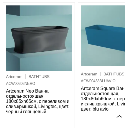
Artceram
BATHTUBS
Artceram
BATHTUBS
ACW00438BLUAVIO
ACW00303NERO
Artceram Square Ванн
Artceram Neo Ванна
отдельностоящая,
отдельностоящая,
180х80хh60см, с пер
180х85хh65см, с переливом и
и слив.крышкой, Living
слив.крышкой, Livingtec, цвет:
цвет: blu avio
черный глянцевый