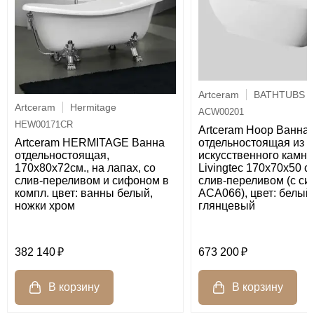
Artceram
BATHTUBS
Artceram
Hermitage
ACW00201
HEW00171CR
Artceram Hoop Ванна
отдельностоящая из
Artceram HERMITAGE Ванна
искусственного камня
отдельностоящая,
Livingtec 170х70х50 см
170x80x72см., на лапах, со
слив-переливом (с с
слив-переливом и сифоном в
ACA066), цвет: белый
компл. цвет: ванны белый,
глянцевый
ножки хром
382 140
673 200