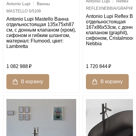
Antonio Lupi
Reflex
Antonio Lupi
Ванны
REFLEXNEBBIA/GRAPHIT
MASTELLO.5/5109
Antonio Lupi Reflex В
Antonio Lupi Mastello Ванна
отдельностоящая
отдельностоящая 135х75хh87
167х86х53см, с донн
см, с донным клапаном (хром),
клапаном (graphit),
сифоном и гибким шлангом,
сифоном, Cristalmood,
материал: Flumood, цвет:
Nebbia
Lambretta
1 082 988
1 720 844