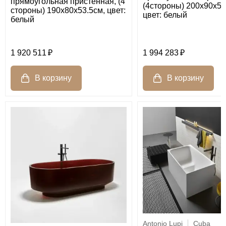
прямоугольная пристенная, (4
(4стороны) 200х90х53
стороны) 190х80х53.5см, цвет:
цвет: белый
белый
1 920 511
1 994 283
Antonio Lupi
Cuba