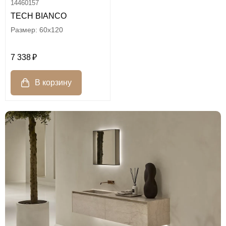
14460157
TECH BIANCO
60x120
7 338