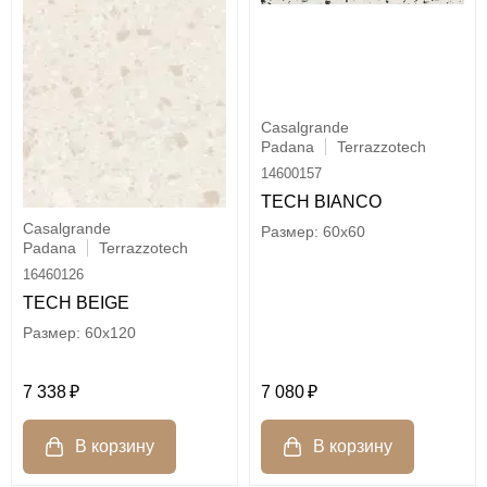
Casalgrande
Padana
Terrazzotech
14600157
TECH BIANCO
Casalgrande
60x60
Padana
Terrazzotech
16460126
TECH BEIGE
60x120
7 338
7 080