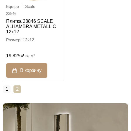
Equipe
Scale
23846
Плитка 23846 SCALE
ALHAMBRA METALLIC
12х12
12x12
19 825
м²
1
2