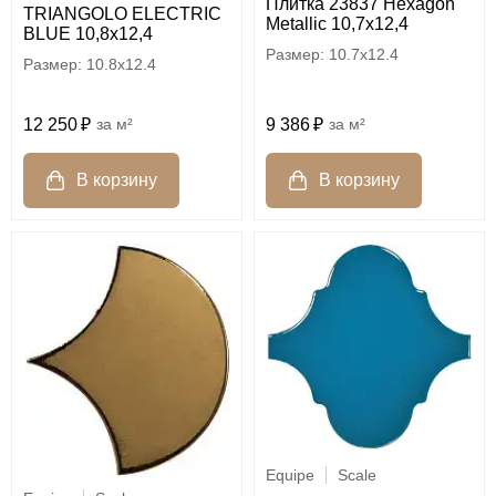
Плитка 23837 Hexagon
TRIANGOLO ELECTRIC
Metallic 10,7х12,4
BLUE 10,8x12,4
10.7x12.4
10.8x12.4
12 250
м²
9 386
м²
Equipe
Scale