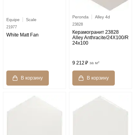
Peronda
Alley 4d
Equipe
Scale
23828
21977
Керамогранит 23828
White Matt Fan
Alley Anthracite/24X100/R
24x100
9 212
м²