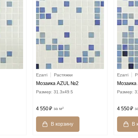
Ezarri
Растяжки
Ezarri
Р
Мозаика AZUL №2
Мозаика
31.3x49.5
3
4 550
м²
4 550