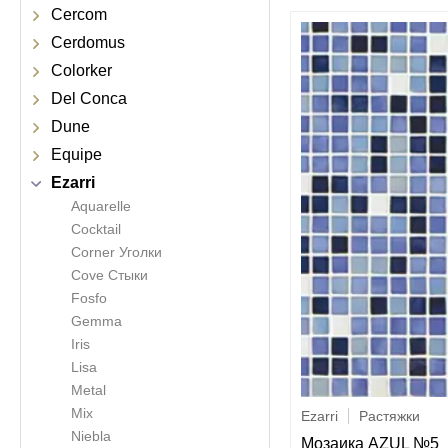
Cercom
Cerdomus
Colorker
Del Conca
Dune
Equipe
Ezarri
Aquarelle
Cocktail
Corner Уголки
Cove Стыки
Fosfo
Gemma
Iris
Lisa
Metal
Mix
Ezarri
Растяжки
Niebla
Мозаика AZUL №5