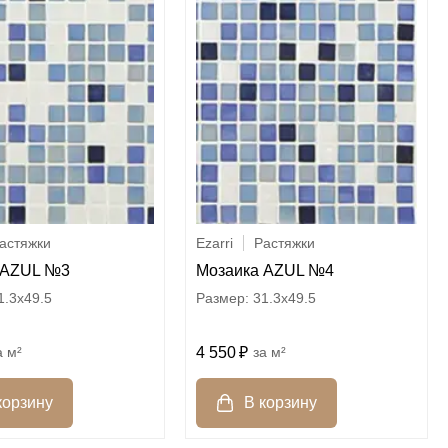
астяжки
Ezarri
Растяжки
 AZUL №3
Мозаика AZUL №4
1.3x49.5
31.3x49.5
м²
4 550
м²