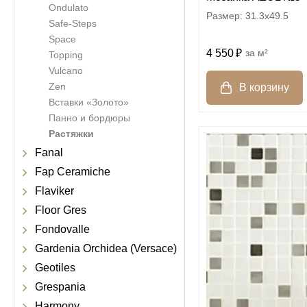
Ondulato
31.3x49.5
Safe-Steps
Space
4 550
м²
Topping
Vulcano
Zen
Вставки «Золото»
Панно и бордюры
Растяжки
Fanal
Fap Ceramiche
Flaviker
Floor Gres
Fondovalle
Gardenia Orchidea (Versace)
Geotiles
Grespania
Harmony