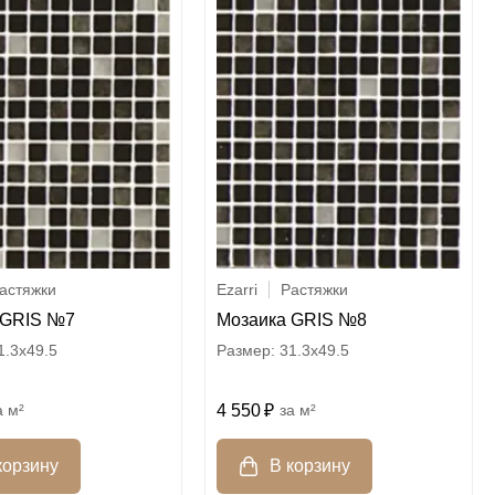
астяжки
Ezarri
Растяжки
 GRIS №7
Мозаика GRIS №8
1.3x49.5
31.3x49.5
м²
4 550
м²