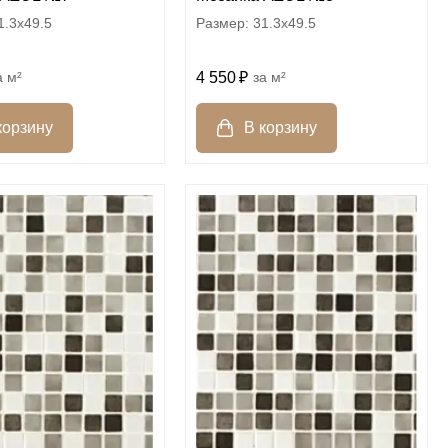
1.3x49.5
31.3x49.5
м²
4 550
м²