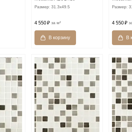
31.3x49.5
3
4 550
м²
4 550