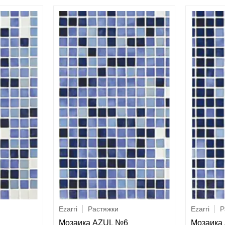
Ezarri
Растяжки
Ezarri
Р
Мозаика AZUL №6
Мозаика