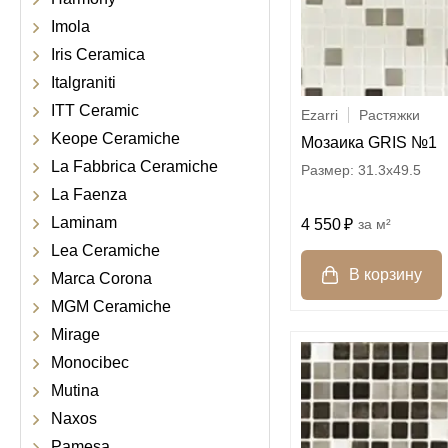
Imola
Iris Ceramica
Italgraniti
ITT Ceramic
Ezarri
Растяжки
Keope Ceramiche
Мозаика GRIS №1
La Fabbrica Ceramiche
31.3x49.5
La Faenza
Laminam
4 550
м²
Lea Ceramiche
Marca Corona
MGM Ceramiche
Mirage
Monocibec
Mutina
Naxos
Pamesa