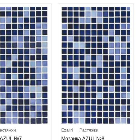
астяжки
Ezarri
Растяжки
 AZUL №7
Мозаика AZUL №8