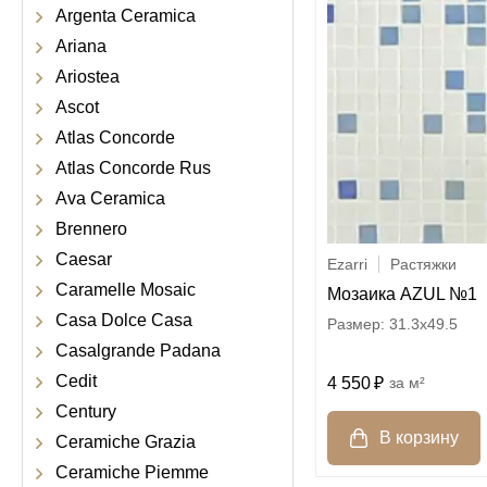
Argenta Ceramica
Ariana
Ariostea
Ascot
Atlas Concorde
Atlas Concorde Rus
Ava Ceramica
Brennero
Caesar
Ezarri
Растяжки
Caramelle Mosaic
Мозаика AZUL №1
Casa Dolce Casa
31.3x49.5
Casalgrande Padana
Cedit
4 550
м²
Century
Ceramiche Grazia
Ceramiche Piemme