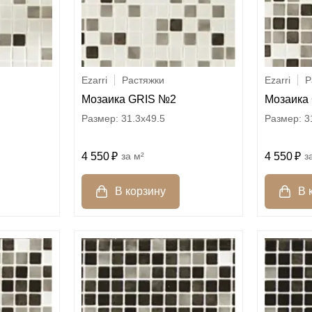
Ezarri
Растяжки
Ezarri
Р
Мозаика GRIS №2
Мозаика
31.3x49.5
3
4 550
м²
4 550