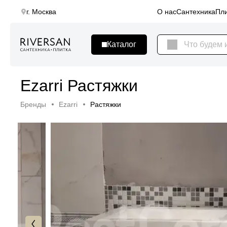
г. Москва
О нас
Сантехника
Пли
Ezarri Растяжки
Бренды
Ezarri
Растяжки