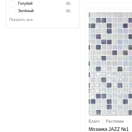
Голубой
6
Зелёный
6
Коричневый
6
Красный
4
Розовый
2
Серый
2
Синий
2
Фиолетовый
2
Чёрный
4
Ezarri
Растяжки
Мозаика JAZZ №1