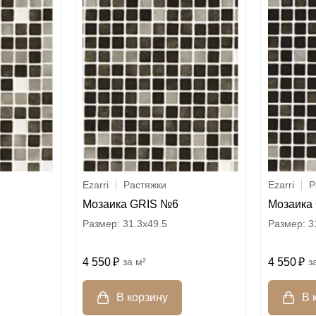
Ezarri
Растяжки
Ezarri
Р
Мозаика GRIS №6
Мозаика
31.3x49.5
3
4 550
м²
4 550