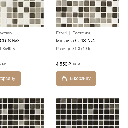
астяжки
Ezarri
Растяжки
 GRIS №3
Мозаика GRIS №4
1.3x49.5
31.3x49.5
м²
4 550
м²