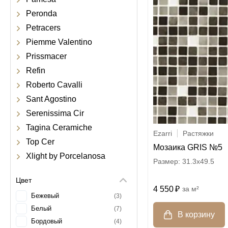
Peronda
Petracers
Piemme Valentino
Prissmacer
Refin
Roberto Cavalli
Sant Agostino
Serenissima Cir
Tagina Ceramiche
Ezarri
Растяжки
Top Cer
Мозаика GRIS №5
Xlight by Porcelanosa
31.3x49.5
Цвет
4 550
м²
Бежевый
3
Белый
7
Бордовый
4