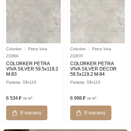
Colorker
Petra Viva
Colorker
Petra Viva
232866
232878
COLORKER PETRA
COLORKER PETRA
VIVA SILVER 59.5х119.2
VIVA SILVER DECOR
M-83
59.5х119.2 M-84
59x119
59x119
6 534
м²
6 998
м²