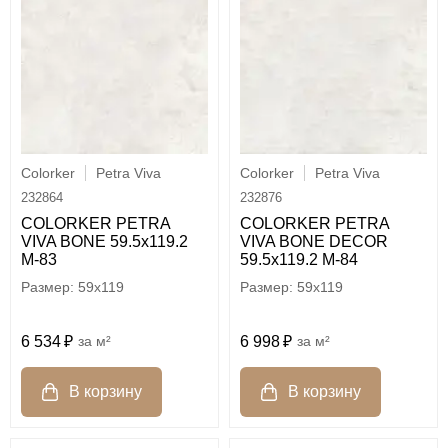
Colorker
Petra Viva
Colorker
Petra Viva
232864
232876
COLORKER PETRA
COLORKER PETRA
VIVA BONE 59.5х119.2
VIVA BONE DECOR
M-83
59.5х119.2 M-84
59x119
59x119
6 534
м²
6 998
м²