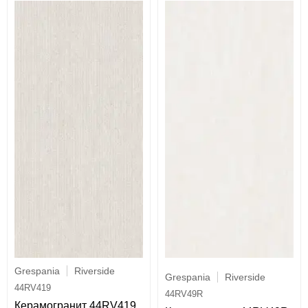
Grespania
Riverside
Grespania
Riverside
44RV419
44RV49R
Керамогранит 44RV419