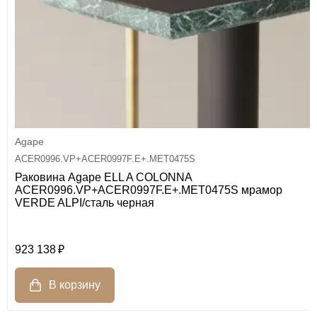
Agape
ACER0996.VP+ACER0997F.E+.MET0475S
Раковина Agape ELL A COLONNA
ACER0996.VP+ACER0997F.E+.MET0475S мрамор
VERDE ALPI/сталь черная
923 138