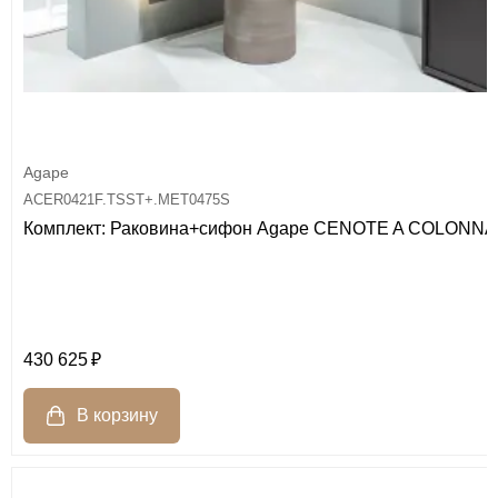
Agape
ACER0421F.TSST+.MET0475S
Комплект: Раковина+сифон Agape CENOTE A COLONNA
430 625