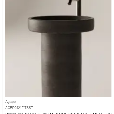
Agape
ACER0421F.TSST