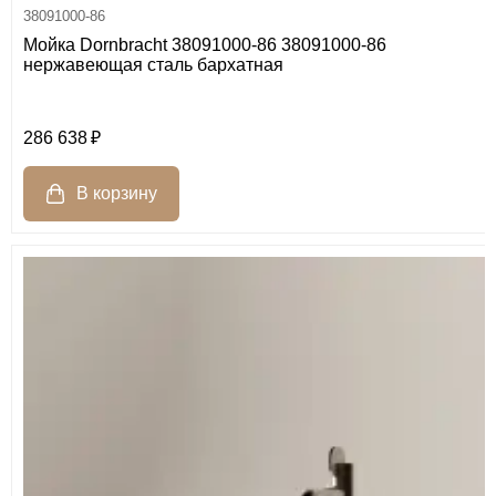
38091000-86
Мойка Dornbracht 38091000-86 38091000-86
нержавеющая сталь бархатная
286 638