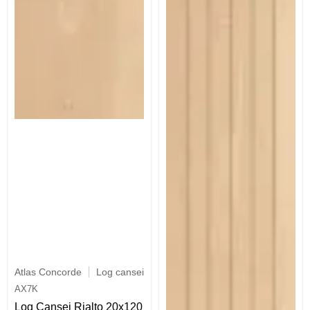
Atlas Concorde
Log cansei
AX7K
Log Cansei Rialto 20x120