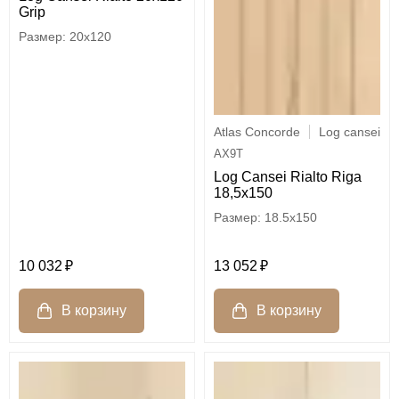
Grip
20x120
Atlas Concorde
Log cansei
AX9T
Log Cansei Rialto Riga
18,5x150
18.5x150
10 032
13 052