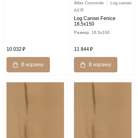
Atlas Concorde
Log cansei
AX7F
Log Cansei Fenice
18,5x150
18.5x150
10 032
11 844