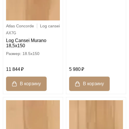
Atlas Concorde
Log cansei
AX7G
Log Cansei Murano
18,5x150
18.5x150
5 980
11 844