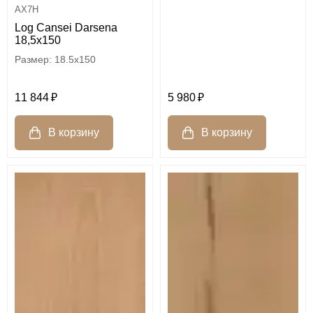
AX7H
Log Cansei Darsena
18,5x150
18.5x150
5 980
11 844