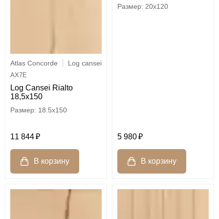
20x120
Atlas Concorde
Log cansei
AX7E
Log Cansei Rialto
18,5x150
18.5x150
5 980
11 844