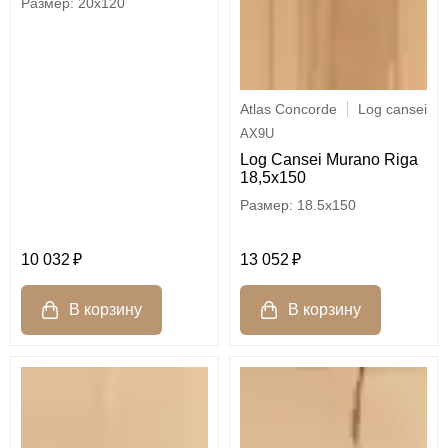
20x120
Atlas Concorde
Log cansei
AX9U
Log Cansei Murano Riga
18,5x150
18.5x150
10 032
13 052