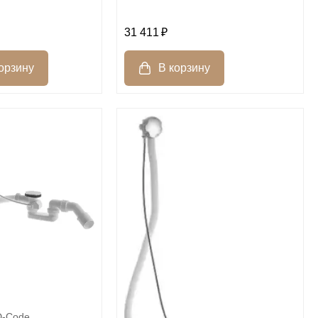
31 411
D-Code