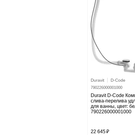
Duravit
D-Code
790226000001000
Duravit D-Code Ком
слива-перелива уд
для ванны, цвет: б
790226000001000
22 645