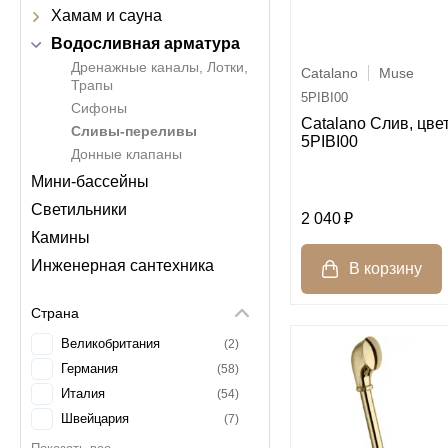
Хамам и сауна
Водосливная арматура
Дренажные каналы, Лотки,
Catalano
Muse
Трапы
5PIBI00
Сифоны
Catalano Слив, цве
Сливы-переливы
5PIBI00
Донные клапаны
Мини-бассейны
Светильники
2 040
Камины
Инженерная сантехника
Страна
Великобритания
2
Германия
58
Италия
54
Швейцария
7