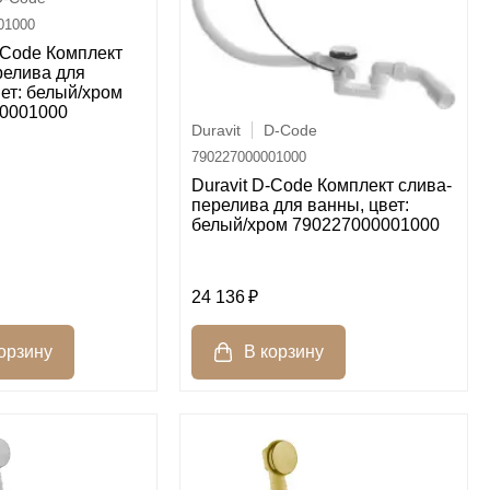
01000
-Code Комплект
релива для
ет: белый/хром
0001000
Duravit
D-Code
790227000001000
Duravit D-Code Комплект слива-
перелива для ванны, цвет:
белый/хром 790227000001000
24 136