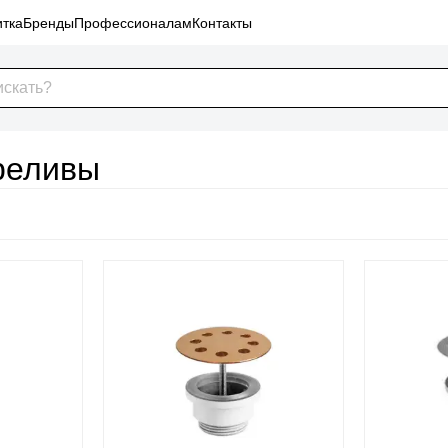
тка
Бренды
Профессионалам
Контакты
реливы