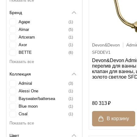
Бренд
Agape
1
Almar
5
Artceram
1
Devon&Devon
Admir
Axor
1
SFDDEV1
BETTE
6
Devon&Devon Admir
Blanco
1
перелив для ванны 
Catalano
3
клапан для ванны, 
Коллекция
Cisal
1
золото светлое S
Devon&Devon
Admiral
20
3
Dornbracht
Alessi One
3
1
Duravit
Bayswater/battersea
13
1
80 313
Fima Carlo Frattini
Blue moon
9
1
GROHE
Cisal
4
1
Geberit
Club
13
1
Gessi
Complementi
10
7
Цвет
Globo
D-Code
4
3