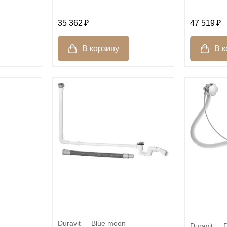
35 362
47 519
Duravit
Blue moon
Duravit