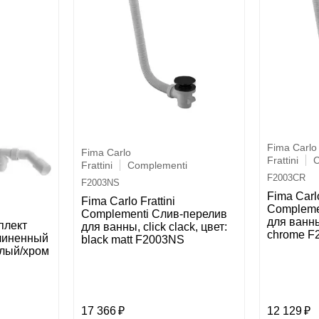
Fima Carlo
Fima Carlo
Frattini
C
Frattini
Complementi
F2003CR
F2003NS
Fima Carlo
Fima Carlo Frattini
Compleme
Complementi Слив-перелив
для ванны,
плект
для ванны, click clack, цвет:
chrome F
линенный
black matt F2003NS
елый/хром
17 366
12 129