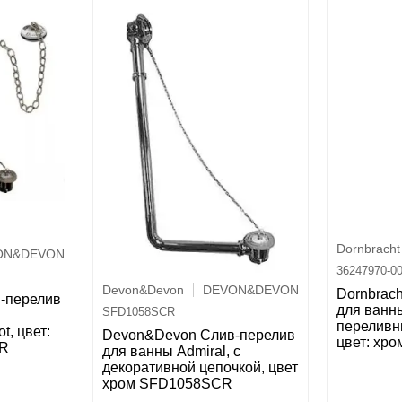
Dornbracht
ON&DEVON
36247970-0
Devon&Devon
DEVON&DEVON
Dornbrac
-перелив
для ванн
SFD1058SCR
переливн
t, цвет:
Devon&Devon Слив-перелив
цвет: хро
AR
для ванны Admiral, с
декоративной цепочкой, цвет
хром SFD1058SCR