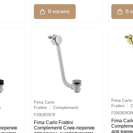
Fima Carlo
Fima Carlo
Frattini
C
i
Frattini
Complementi
F2003EROR
F2003ERCR
Fima Carlo
Fima Carlo Frattini
Compleme
перелив
Complementi Слив-перелив
для ванн