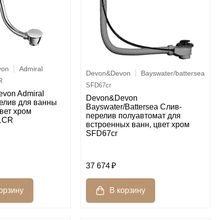
von
Admiral
Devon&Devon
Bayswater/battersea
R
SFD67cr
von Admiral
Devon&Devon
елив для ванны
Bayswater/Battersea Слив-
цвет хром
перелив полуавтомат для
1CR
встроенных ванн, цвет хром
SFD67cr
37 674