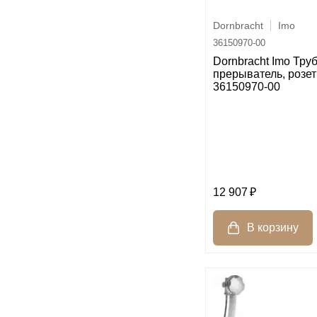
Смесители
1
Dornbracht
Imo
36150970-00
Dornbracht Imo Тру
прерыватель, розет
36150970-00
12 907