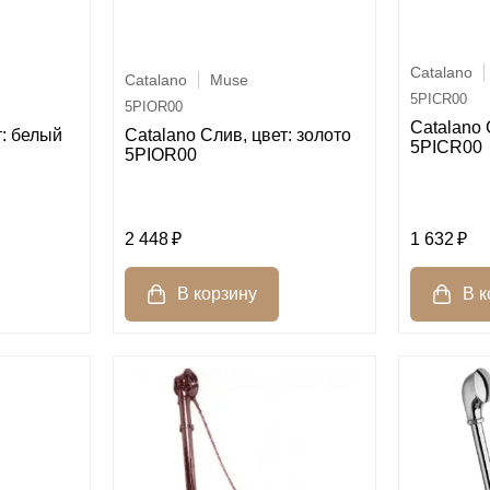
Catalano
Catalano
Muse
5PICR00
5PIOR00
Catalano 
т: белый
Catalano Слив, цвет: золото
5PICR00
5PIOR00
2 448
1 632