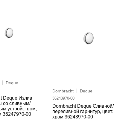
Deque
0
Dornbracht
Deque
ht Deque Излив
36243970-00
ы со сливным/
Dornbracht Deque Сливной/
ым устройством,
переливной гарнитур, цвет:
м 36247970-00
хром 36243970-00