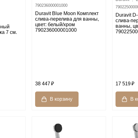
790236000001000
7902250000
Duravit Blue Moon Комплект
Duravit D
слива-перелива для ванны,
слива-пе
цвет: белый/хром
ванны, цв
бный
790236000001000
79022500
ка 7 см.
38 447
17 519