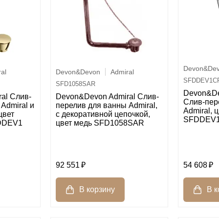
Devon&De
al
Devon&Devon
Admiral
SFDDEV1C
SFD1058SAR
Devon&De
al Слив-
Devon&Devon Admiral Слив-
Слив-пер
Admiral и
перелив для ванны Admiral,
Admiral, 
цвет
с декоративной цепочкой,
SFDDEV
FDDEV1
цвет медь SFD1058SAR
92 551
54 608