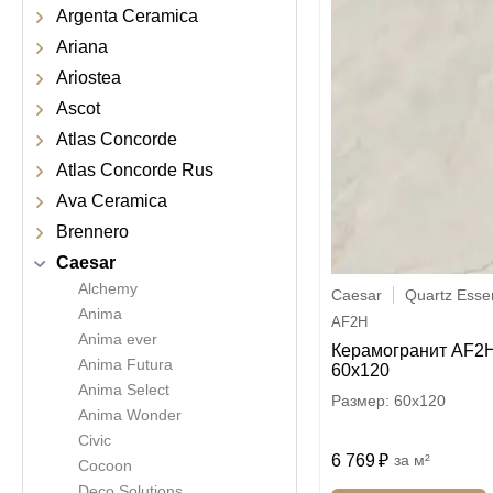
Argenta Ceramica
Ariana
Ariostea
Ascot
Atlas Concorde
Atlas Concorde Rus
Ava Ceramica
Brennero
Caesar
Alchemy
Caesar
Quartz Esse
Anima
AF2H
Anima ever
Керамогранит AF2
Anima Futura
60x120
Anima Select
60x120
Anima Wonder
Civic
6 769
м²
Cocoon
Deco Solutions