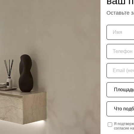
ваш п
Оставьте 
Имя
Телефон
Email (необяз
Площадь пом
Что подбира
Я подтверж
согласие н