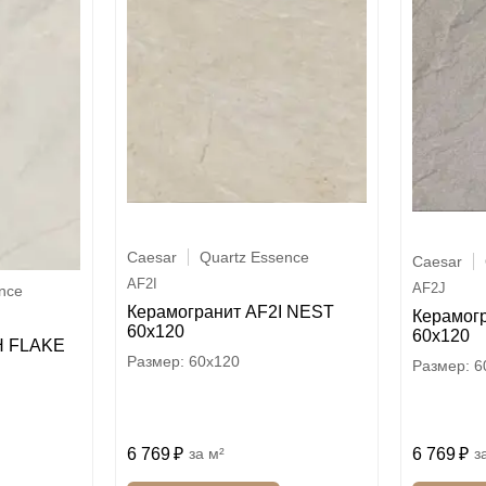
Caesar
Quartz Essence
Caesar
AF2I
AF2J
nce
Керамогранит AF2I NEST
Керамог
60x120
60x120
H FLAKE
60x120
6
6 769
м²
6 769