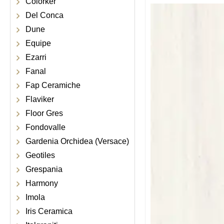
Colorker
Del Conca
Dune
Equipe
Ezarri
Fanal
Fap Ceramiche
Flaviker
Floor Gres
Fondovalle
Gardenia Orchidea (Versace)
Geotiles
Grespania
Harmony
Imola
Iris Ceramica