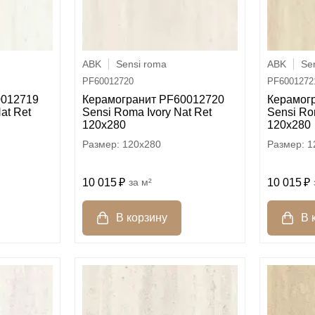
ABK
Sensi roma
ABK
Se
PF60012720
PF6001272
0012719
Керамогранит PF60012720
Керамог
at Ret
Sensi Roma Ivory Nat Ret
Sensi Ro
120x280
120x280
120x280
1
10 015
м²
10 015