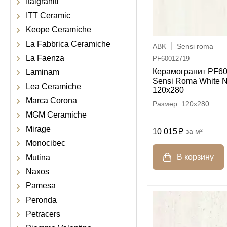
Italgraniti
ITT Ceramic
Keope Ceramiche
La Fabbrica Ceramiche
ABK
Sensi roma
La Faenza
PF60012719
Керамогранит PF6
Laminam
Sensi Roma White N
Lea Ceramiche
120x280
Marca Corona
120x280
MGM Ceramiche
Mirage
10 015
м²
Monocibec
Mutina
Naxos
Pamesa
Peronda
Petracers