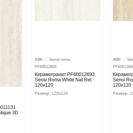
ABK
Sensi roma
ABK
Se
PF60012693
PF6001269
Керамогранит PF60012693
Керамог
Sensi Roma White Nat Ret
Sensi Ro
120x120
120x120
120x120
1
0011131
ntique 3D