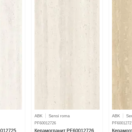
ABK
Sensi roma
ABK
Se
PF60012726
PF6001272
0012725
Керамогранит PF60012726
Керамог