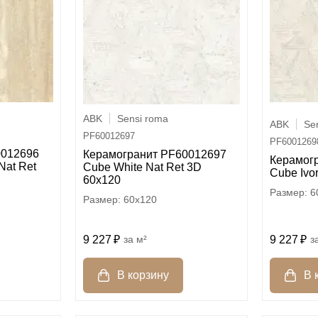
ABK
Sensi roma
ABK
Se
PF60012697
PF6001269
0012696
Керамогранит PF60012697
Керамог
Nat Ret
Cube White Nat Ret 3D
Cube Ivo
60x120
6
60x120
9 227
м²
9 227