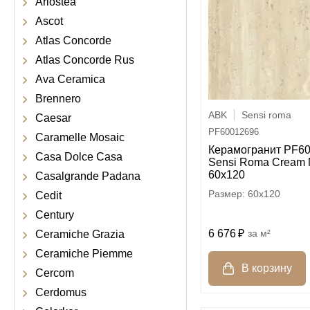
Ariostea
Ascot
Atlas Concorde
Atlas Concorde Rus
Ava Ceramica
Brennero
ABK
Sensi roma
Caesar
PF60012696
Caramelle Mosaic
Керамогранит PF6
Casa Dolce Casa
Sensi Roma Cream 
60x120
Casalgrande Padana
60x120
Cedit
Century
6 676
м²
Ceramiche Grazia
Ceramiche Piemme
Cercom
Cerdomus