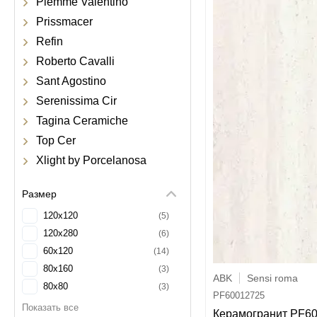
Piemme Valentino
Prissmacer
Refin
Roberto Cavalli
Sant Agostino
Serenissima Cir
Tagina Ceramiche
Top Cer
Xlight by Porcelanosa
Размер
120x120
5
120x280
6
60x120
14
80x160
3
ABK
Sensi roma
80x80
3
PF60012725
Керамогранит PF6