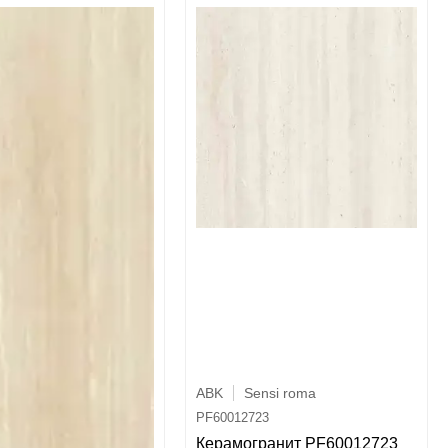
ABK
Sensi roma
PF60012723
Керамогранит PF60012723