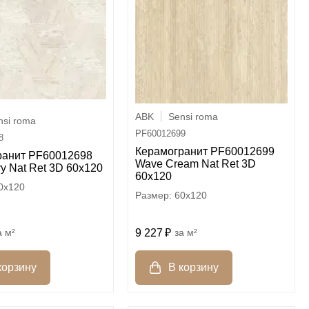
ABK
Sensi roma
nsi roma
PF60012699
8
Керамогранит PF60012699
ранит PF60012698
Wave Cream Nat Ret 3D
ry Nat Ret 3D 60x120
60x120
0x120
60x120
м²
9 227
м²