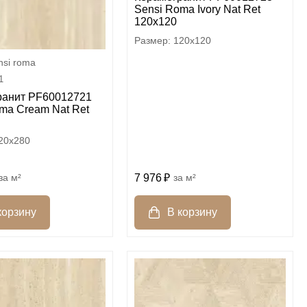
Sensi Roma Ivory Nat Ret
120x120
120x120
nsi roma
1
ранит PF60012721
ma Cream Nat Ret
20x280
7 976
м²
м²