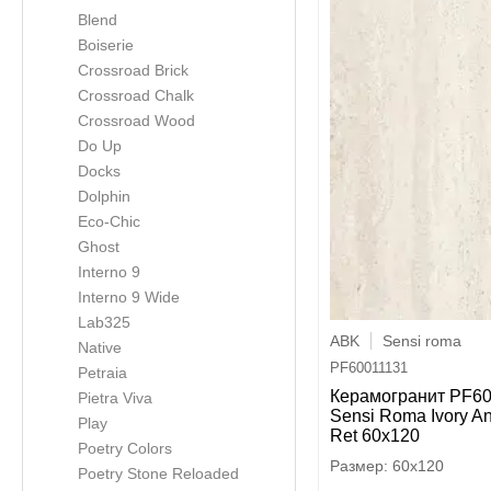
Blend
Boiserie
Crossroad Brick
Crossroad Chalk
Crossroad Wood
Do Up
Docks
Dolphin
Eco-Chic
Ghost
Interno 9
Interno 9 Wide
Lab325
ABK
Sensi roma
Native
PF60011131
Petraia
Керамогранит PF6
Pietra Viva
Sensi Roma Ivory A
Play
Ret 60x120
Poetry Colors
60x120
Poetry Stone Reloaded