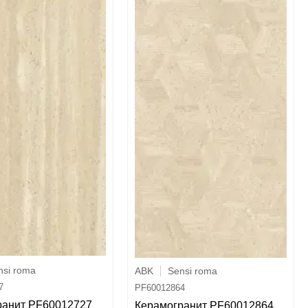
nsi roma
ABK
Sensi roma
7
PF60012864
ранит PF60012727
Керамогранит PF60012864