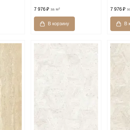
7 976
м²
7 976