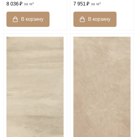
8 036
м²
7 951
м²