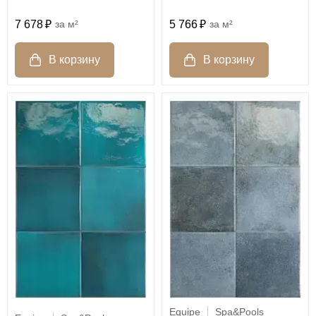
7 678
м²
5 766
м²
Equipe
Spa&Pools