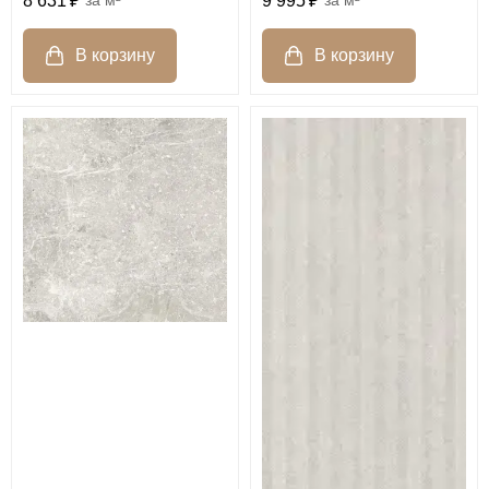
8 631
9 995