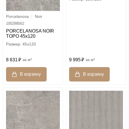
Porcelanosa
Noir
100298562
PORCELANOSA NOIR
TOPO 45х120
45x120
8 631
м²
9 995
м²