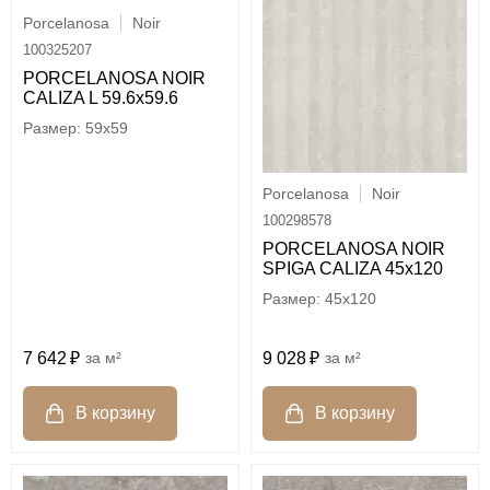
Porcelanosa
Noir
100325207
PORCELANOSA NOIR
CALIZA L 59.6х59.6
59x59
Porcelanosa
Noir
100298578
PORCELANOSA NOIR
SPIGA CALIZA 45х120
45x120
7 642
м²
9 028
м²