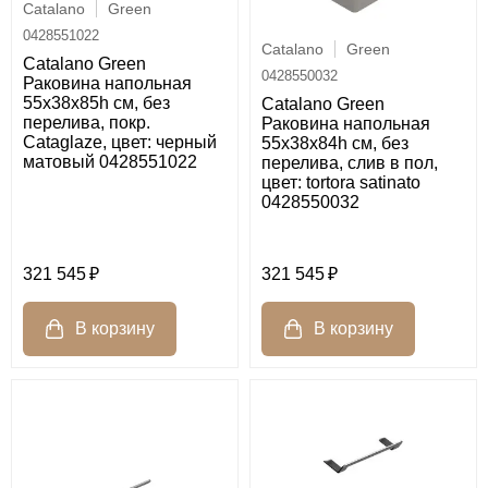
Catalano
Green
0428551022
Catalano
Green
Catalano Green
0428550032
Раковина напольная
55x38x85h см, без
Catalano Green
перелива, покр.
Раковина напольная
Cataglaze, цвет: черный
55х38х84h см, без
матовый 0428551022
перелива, слив в пол,
цвет: tortora satinato
0428550032
321 545
321 545