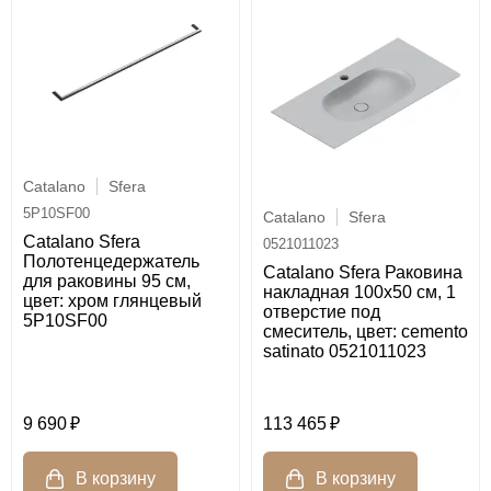
Catalano
Sfera
5P10SF00
Catalano
Sfera
Catalano Sfera
0521011023
Полотенцедержатель
Catalano Sfera Раковина
для раковины 95 см,
накладная 100х50 см, 1
цвет: хром глянцевый
отверстие под
5P10SF00
смеситель, цвет: cemento
satinato 0521011023
9 690
113 465