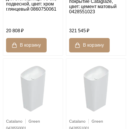
покрытие Cataglaze,
подвесной, цвет: хром
цвет: цемент матовый
глянцевый 0860750061
0428551023
20 808
321 545
Catalano
Green
Catalano
Green
0428550001
0428551001