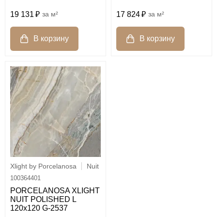
19 131
м²
17 824
м²
Xlight by Porcelanosa
Nuit
100364401
PORCELANOSA XLIGHT
NUIT POLISHED L
120х120 G-2537