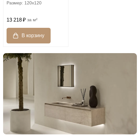
120x120
13 218
м²