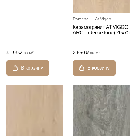
Pamesa
At.Viggo
Керамогранит AT.VIGGO
ARCE (decorstone) 20x75
4 199
м²
2 650
м²