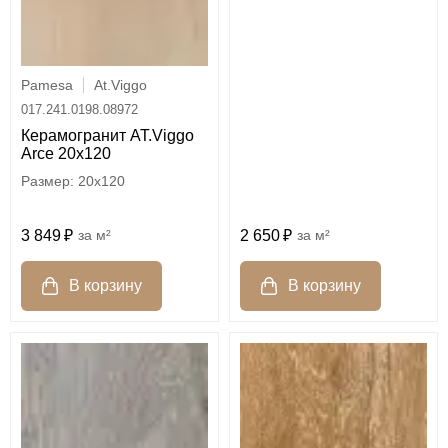
Pamesa
At.Viggo
017.241.0198.08972
Керамогранит AT.Viggo
Arce 20x120
20x120
2 650
м²
3 849
м²