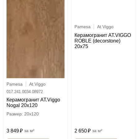
Pamesa
At.Viggo
Керамогранит AT.VIGGO
ROBLE (decorstone)
20x75
Pamesa
At.Viggo
017.241.0034.08972
Керамогранит AT.Viggo
Nogal 20x120
20x120
2 650
м²
3 849
м²