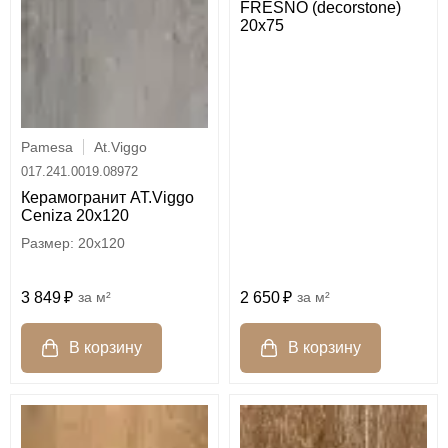
FRESNO (decorstone)
20x75
Pamesa
At.Viggo
017.241.0019.08972
Керамогранит AT.Viggo
Ceniza 20x120
20x120
2 650
м²
3 849
м²