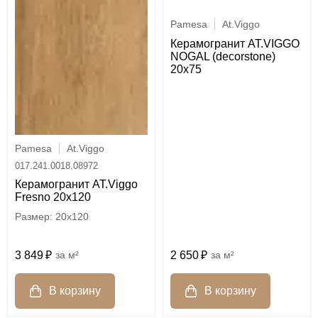
Pamesa
At.Viggo
Керамогранит AT.VIGGO
NOGAL (decorstone)
20x75
Pamesa
At.Viggo
017.241.0018.08972
Керамогранит AT.Viggo
Fresno 20x120
20x120
3 849
м²
2 650
м²