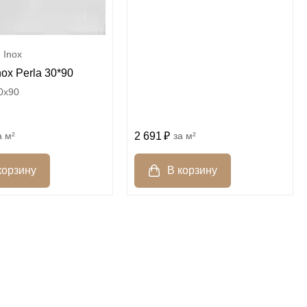
Inox
nox Perla 30*90
0x90
2 691
м²
м²