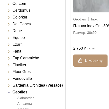
Cercom
Cerdomus
Colorker
Geotiles
Inox
Del Conca
Плитка Inox Gris 30
Dune
30x90
Equipe
Ezarri
2 750
м²
Fanal
Fap Ceramiche
Flaviker
Floor Gres
Fondovalle
Gardenia Orchidea (Versace)
Geotiles
Alabastrino
Amazona