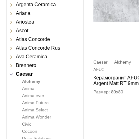
Argenta Ceramica
Ariana
Ariostea
Ascot
Atlas Concorde
Atlas Concorde Rus
Ava Ceramica
Caesar
Alchemy
Brennero
AFUC
Caesar
Керамогранит AFU
Alchemy
Argent Matt RT 9mm
Anima
80x80
Anima ever
Anima Futura
Anima Select
Anima Wonder
Civic
Cocoon
Deco Solutions