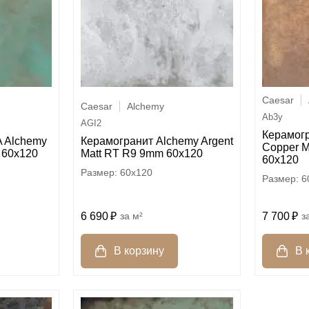
Caesar
Caesar
Alchemy
Ab3y
AGI2
Керамог
 Alchemy
Керамогранит Alchemy Argent
Copper M
 60x120
Matt RT R9 9mm 60x120
60x120
60x120
6
6 690
м²
7 700