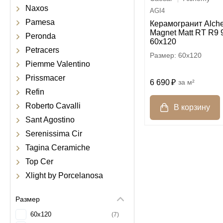
Naxos
AGI4
Pamesa
Керамогранит Alch
Magnet Matt RT R9
Peronda
60x120
Petracers
60x120
Piemme Valentino
Prissmacer
6 690
м²
Refin
Roberto Cavalli
Sant Agostino
Serenissima Cir
Tagina Ceramiche
Top Cer
Xlight by Porcelanosa
Размер
60x120
7