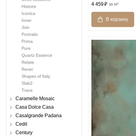
4 459
м²
Histoire
Iconica
Inner
Join
Portraits
Prima
Pure
Quartz Essence
Relate
Rever
Shapes of Italy
Slab2
Trace
Caramelle Mosaic
Casa Dolce Casa
Casalgrande Padana
Cedit
Century