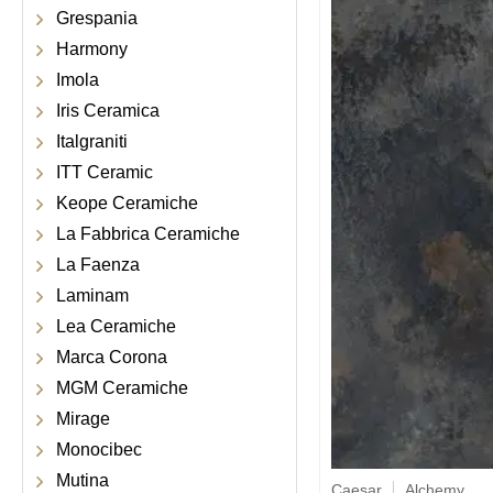
Grespania
Harmony
Imola
Iris Ceramica
Italgraniti
ITT Ceramic
Keope Ceramiche
La Fabbrica Ceramiche
La Faenza
Laminam
Lea Ceramiche
Marca Corona
MGM Ceramiche
Mirage
Monocibec
Mutina
Caesar
Alchemy