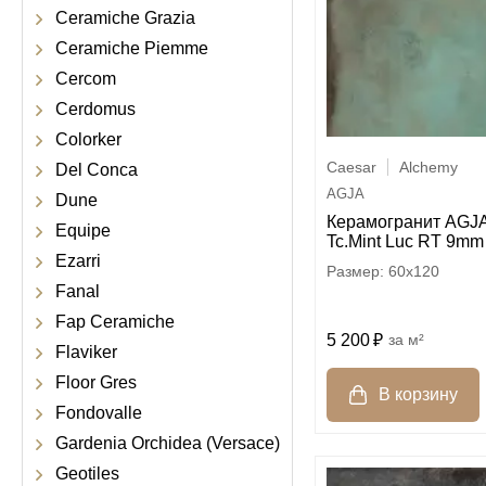
Ceramiche Grazia
Ceramiche Piemme
Cercom
Cerdomus
Colorker
Caesar
Alchemy
Del Conca
AGJA
Dune
Керамогранит AGJA
Equipe
Tc.Mint Luc RT 9mm
Ezarri
60x120
Fanal
Fap Ceramiche
5 200
м²
Flaviker
Floor Gres
Fondovalle
Gardenia Orchidea (Versace)
Geotiles