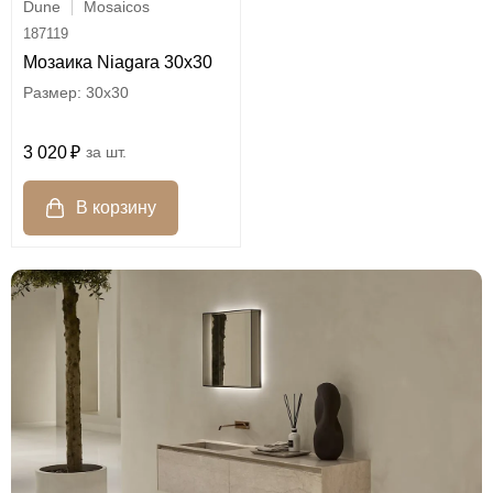
Dune
Mosaicos
187119
Мозаика Niagara 30x30
30x30
3 020
шт.