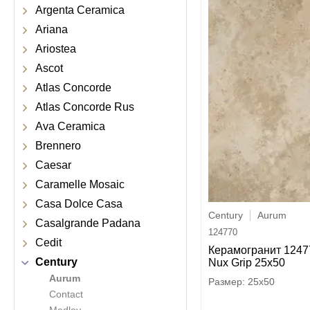
Argenta Ceramica
Ariana
Ariostea
Ascot
Atlas Concorde
Atlas Concorde Rus
Ava Ceramica
Brennero
Caesar
Caramelle Mosaic
Casa Dolce Casa
Century
Aurum
Casalgrande Padana
124770
Cedit
Керамогранит 1247
Century
Nux Grip 25x50
Aurum
25x50
Contact