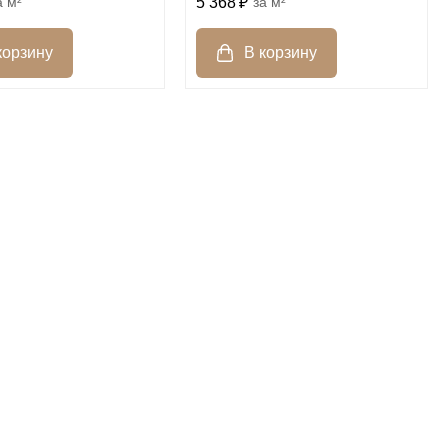
м²
5 368
м²