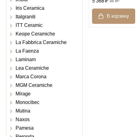
5 368
м²
Iris Ceramica
Italgraniti
ITT Ceramic
Keope Ceramiche
La Fabbrica Ceramiche
La Faenza
Laminam
Lea Ceramiche
Marca Corona
MGM Ceramiche
Mirage
Monocibec
Mutina
Naxos
Pamesa
Peronda