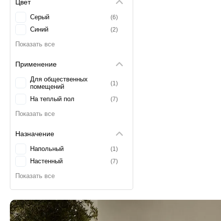
Цвет
Серый
6
Синий
2
Применение
Для общественных
1
помещений
На теплый пол
7
Назначение
Напольный
1
Настенный
7