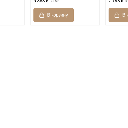
5 368
м²
7 748