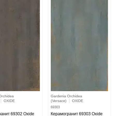
Orchidea
Gardenia Orchidea
OXIDE
(Versace)
OXIDE
69303
анит 69302 Oxide
Керамогранит 69303 Oxide