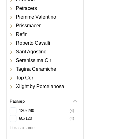
Petracers
Piemme Valentino
Prissmacer
Refin
Roberto Cavalli
Sant Agostino
Serenissima Cir
Tagina Ceramiche
Top Cer
Xlight by Porcelanosa
Размер
120x280
4
60x120
4