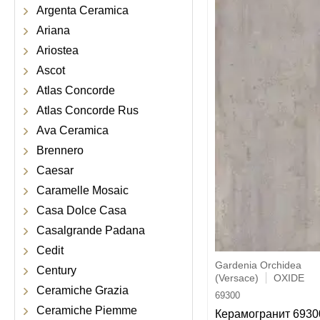
Argenta Ceramica
Ariana
Ariostea
Ascot
Atlas Concorde
Atlas Concorde Rus
Ava Ceramica
Brennero
Caesar
Caramelle Mosaic
Casa Dolce Casa
Casalgrande Padana
Cedit
Gardenia Orchidea
Century
(Versace)
OXIDE
Ceramiche Grazia
69300
Ceramiche Piemme
Керамогранит 6930