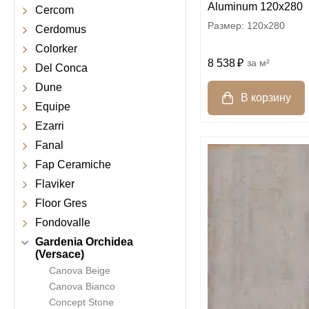
Aluminum 120x280
Cercom
120x280
Cerdomus
Colorker
8 538
м²
Del Conca
Dune
Equipe
Ezarri
Fanal
Fap Ceramiche
Flaviker
Floor Gres
Fondovalle
Gardenia Orchidea
(Versace)
Canova Beige
Canova Bianco
Concept Stone