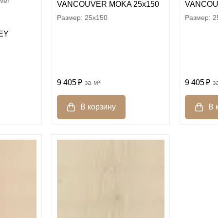
ver
VANCOUVER MOKA 25х150
VANCOU
25x150
2
EY
9 405
м²
9 405