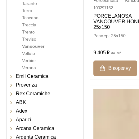
Porcelanosa
Vancou
Taranto
100297162
Terra
PORCELANOSA
Toscano
VANCOUVER HON
Treccia
25х150
Trento
25x150
Treviso
Vancouver
9 405
м²
Velluto
Verbier
Verona
Emil Ceramica
Provenza
Rex Ceramiche
ABK
Adex
Aparici
Arcana Ceramica
Argenta Ceramica