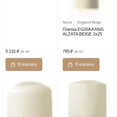
Ascot
England Beige
Плитка EG20AA ANG
ALZATA BEIGE 2x25
5 131
шт.
785
шт.