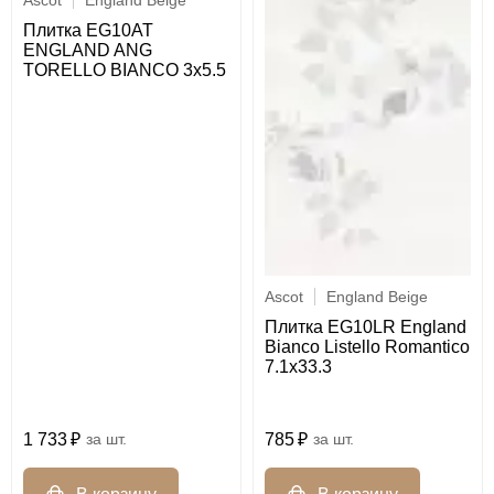
Ascot
England Beige
Плитка EG10AT
ENGLAND ANG
TORELLO BIANCO 3x5.5
Ascot
England Beige
Плитка EG10LR England
Bianco Listello Romantico
7.1x33.3
1 733
шт.
785
шт.