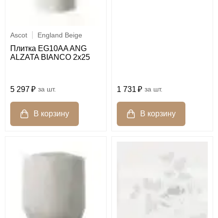
Ascot
England Beige
Плитка EG10AA ANG
ALZATA BIANCO 2x25
5 297
шт.
1 731
шт.