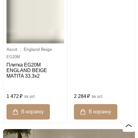
Ascot
England Beige
EG20M
Плитка EG20M
ENGLAND BEIGE
MATITA 33.3x2
2 284
шт.
1 472
шт.