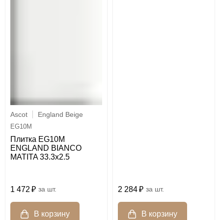
Ascot
England Beige
EG10M
Плитка EG10M
ENGLAND BIANCO
MATITA 33.3x2.5
2 284
шт.
1 472
шт.