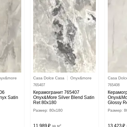
nyx&more
Casa Dolce Casa
Onyx&more
Casa Dolc
765407
765408
06
Керамогранит 765407
Керамог
nyx Satin
Onyx&More Silver Blend Satin
Onyx&Mor
Ret 80x180
Glossy R
80x180
8
11 989
м²
13 423