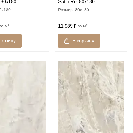
t 80x180
Satin Ret 80x180
0x180
80x180
м²
11 989
м²