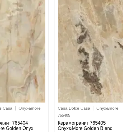
e Casa
Onyx&more
Casa Dolce Casa
Onyx&more
765405
ранит 765404
Керамогранит 765405
re Golden Onyx
Onyx&More Golden Blend