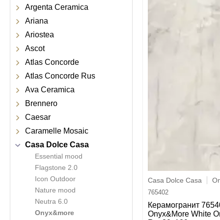
Argenta Ceramica
Ariana
Ariostea
Ascot
Atlas Concorde
Atlas Concorde Rus
Ava Ceramica
Brennero
Caesar
Caramelle Mosaic
Casa Dolce Casa
Essential mood
Flagstone 2.0
Icon Outdoor
Casa Dolce Casa
O
Nature mood
765402
Neutra 6.0
Керамогранит 7654
Onyx&more
Onyx&More White On