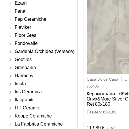
Ezarri
Fanal
Fap Ceramiche
Flaviker
Floor Gres
Fondovalle
Gardenia Orchidea (Versace)
Geotiles
Grespania
Harmony
Casa Dolce Casa
O
Imola
765406
Iris Ceramica
Керамогранит 7654
Onyx&More Silver O
Italgraniti
Ret 80x180
ITT Ceramic
80x180
Keope Ceramiche
La Fabbrica Ceramiche
11 989
м²