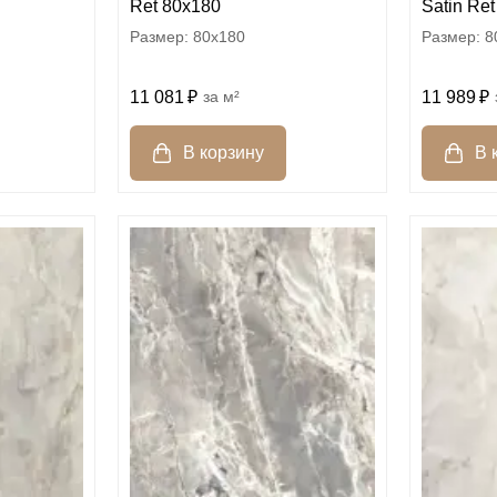
Ret 80x180
Satin Re
80x180
8
11 081
м²
11 989