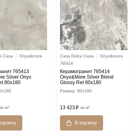
e Casa
Onyx&more
Casa Dolce Casa
Onyx&more
765414
ранит 765413
Керамогранит 765414
e Silver Onyx
Onyx&More Silver Blend
et 80x180
Glossy Ret 80x180
0x180
80x180
м²
13 423
м²