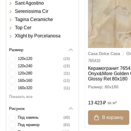
Sant Agostino
Serenissima Cir
Tagina Ceramiche
Top Cer
Xlight by Porcelanosa
Размер
Casa Dolce Casa
O
120x120
15
765410
120x240
15
Керамогранит 7654
120x280
Onyx&More Golden 
11
Glossy Ret 80x180
160x160
12
80x180
160x320
11
30x30
60
30x60
13 423
м²
15
Рисунок
60x120
32
60x60
Под камень
15
40
80x180
Под мрамор
15
62