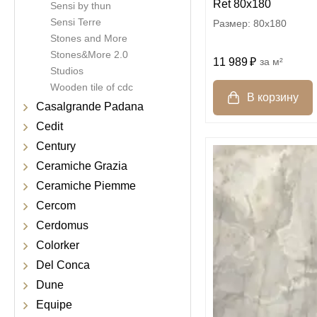
Ret 80x180
Sensi by thun
Sensi Terre
80x180
Stones and More
Stones&More 2.0
11 989
м²
Studios
Wooden tile of cdc
Casalgrande Padana
Cedit
Century
Ceramiche Grazia
Ceramiche Piemme
Cercom
Cerdomus
Colorker
Del Conca
Dune
Equipe