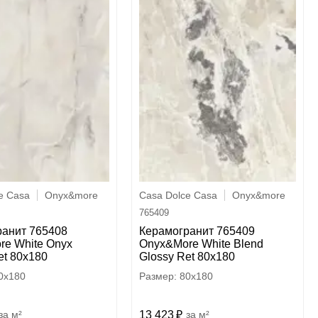
e Casa
Onyx&more
Casa Dolce Casa
Onyx&more
765409
ранит 765408
Керамогранит 765409
e White Onyx
Onyx&More White Blend
et 80x180
Glossy Ret 80x180
0x180
80x180
м²
13 423
м²