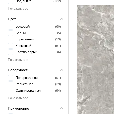
80x80
Под оникс
23
122
Цвет
Бежевый
60
Белый
5
Коричневый
13
Кремовый
57
Светло-серый
6
Серый
83
Поверхность
Полированная
91
Рельефная
39
Сатинированная
94
Применение