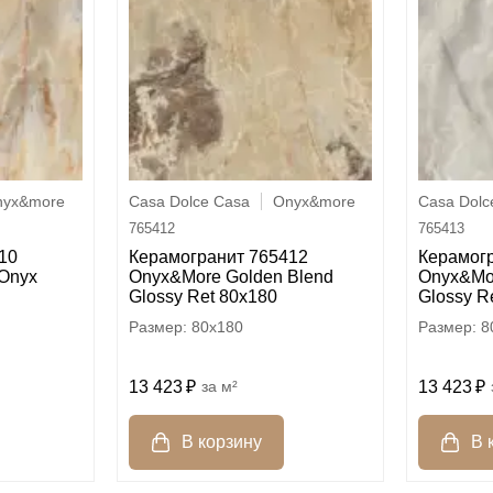
nyx&more
Casa Dolce Casa
Onyx&more
Casa Dolc
765412
765413
10
Керамогранит 765412
Керамог
Onyx
Onyx&More Golden Blend
Onyx&Mor
Glossy Ret 80x180
Glossy R
80x180
8
13 423
м²
13 423