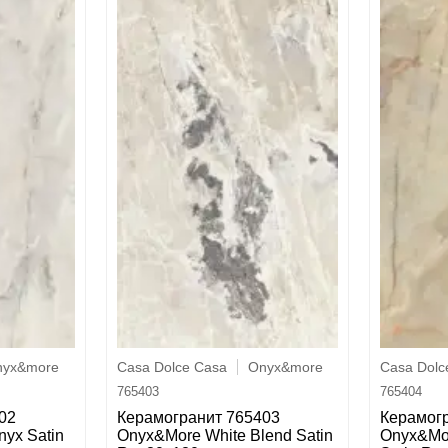
nyx&more
Casa Dolce Casa
Onyx&more
Casa Dolc
765403
765404
02
Керамогранит 765403
Керамог
yx Satin
Onyx&More White Blend Satin
Onyx&Mo