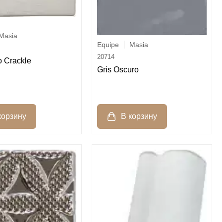
Masia
Equipe
Masia
20714
o Crackle
Gris Oscuro