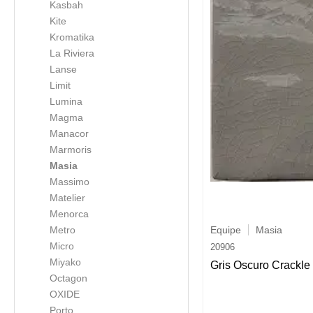
Kasbah
Kite
Kromatika
La Riviera
Lanse
Limit
Lumina
Magma
Manacor
Marmoris
Masia
Massimo
Matelier
Menorca
Equipe
Masia
Metro
Micro
20906
Miyako
Gris Oscuro Crackle
Octagon
OXIDE
Porto