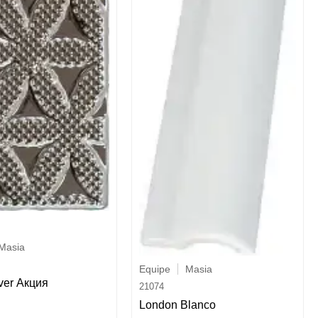
Masia
Equipe
Masia
ver Акция
21074
London Blanco