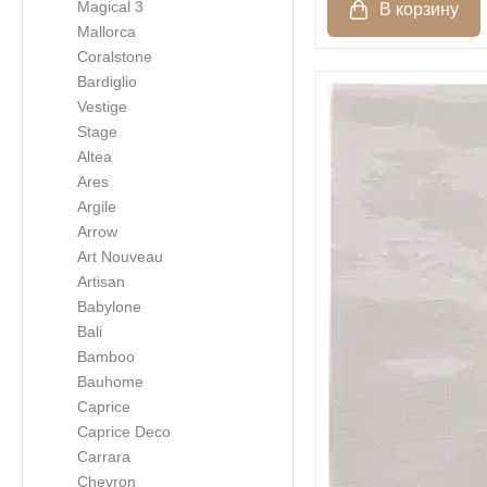
Magical 3
Mallorca
Coralstone
Bardiglio
Vestige
Stage
Altea
Ares
Argile
Arrow
Art Nouveau
Artisan
Babylone
Bali
Bamboo
Bauhome
Caprice
Caprice Deco
Carrara
Chevron