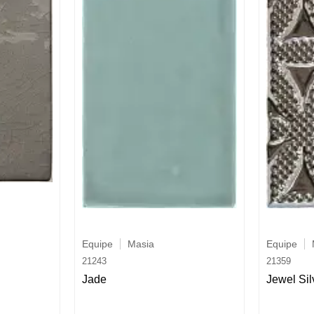
Equipe
Masia
Equipe
21243
21359
Jade
Jewel Sil