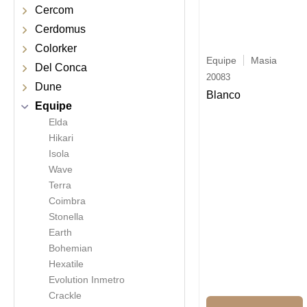
Cercom
Cerdomus
Colorker
Equipe
Masia
Del Conca
20083
Dune
Blanco
Equipe
Elda
Hikari
Isola
Wave
Terra
Coimbra
Stonella
Earth
Bohemian
Hexatile
Evolution Inmetro
Crackle