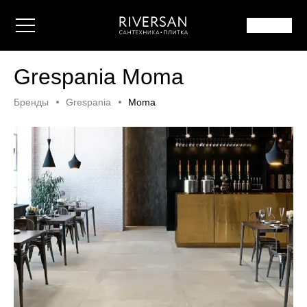
Grespania Moma
Бренды
Grespania
Moma