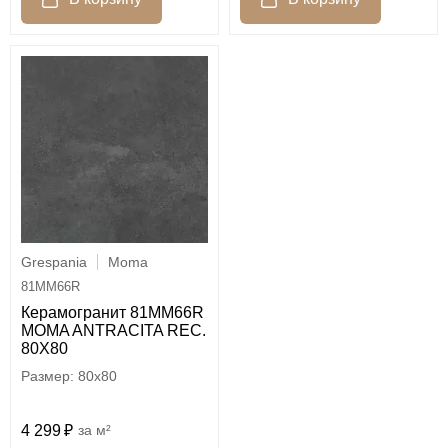
Grespania
Moma
81MM66R
Керамогранит 81MM66R
MOMA ANTRACITA REC.
80X80
80x80
4 299
м²