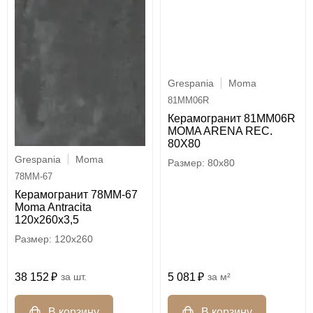
Grespania
Moma
81MM06R
Керамогранит 81MM06R
MOMA ARENA REC.
80X80
Grespania
Moma
80x80
78MM-67
Керамогранит 78MM-67
Moma Antracita
120x260х3,5
120x260
38 152
шт.
5 081
м²