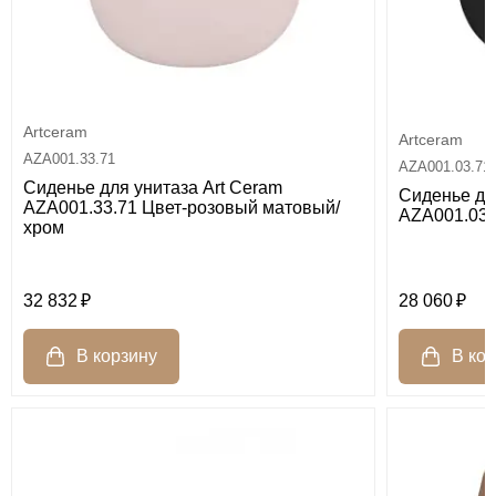
Artceram
Artceram
AZA001.33.71
AZA001.03.71
Сиденье для унитаза Art Ceram
Сиденье дл
AZA001.33.71 Цвет-розовый матовый/
AZA001.03.
хром
32 832
28 060