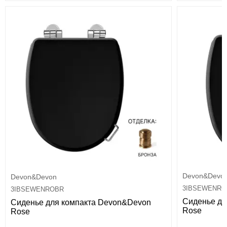
Devon&Devo
Devon&Devon
3IBSEWENRO
3IBSEWENROBR
Сиденье дл
Сиденье для компакта Devon&Devon
Rose
Rose