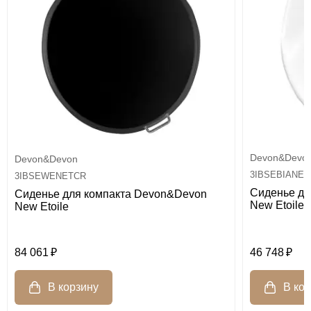
Devon&Devo
Devon&Devon
3IBSEBIANET
3IBSEWENETCR
Сиденье дл
Сиденье для компакта Devon&Devon
New Etoile
New Etoile
84 061
46 748