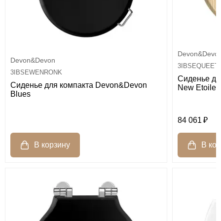
Devon&Devo
Devon&Devon
3IBSEQUEET
3IBSEWENRONK
Сиденье дл
Сиденье для компакта Devon&Devon
New Etoile
Blues
84 061