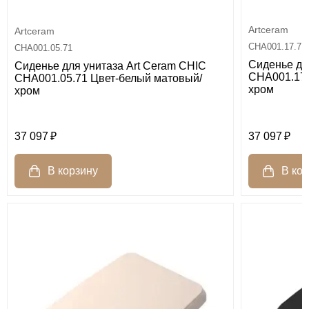
Artceram
Artceram
CHA001.17.71
CHA001.05.71
Сиденье дл
Сиденье для унитаза Art Ceram CHIC
CHA001.17.
CHA001.05.71 Цвет-белый матовый/
хром
хром
37 097
37 097