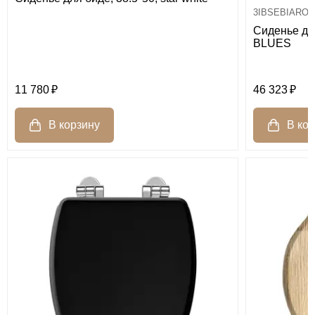
3IBSEBIARO
Сиденье дл
BLUES
11 780
46 323