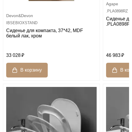
Agape
.PLA0898RZ
Devon&Devon
Сиденье д
IBSEBIOXSTAND
.PLA0898R
Сиденье для компакта, 37*42, MDF
белый лак, хром
33 028
46 983