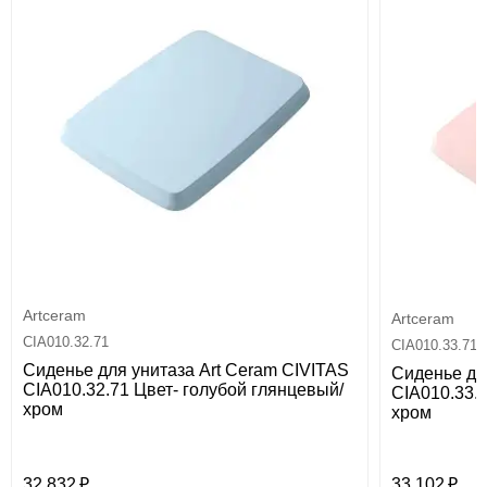
Artceram
Artceram
CIA010.32.71
CIA010.33.71
Сиденье для унитаза Art Ceram CIVITAS
Сиденье дл
CIA010.32.71 Цвет- голубой глянцевый/
CIA010.33.
хром
хром
32 832
33 102