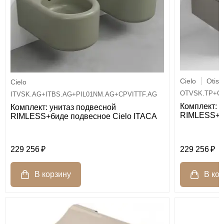
Cielo
Otis
Cielo
OTVSK.TP+OT
ITVSK.AG+ITBS.AG+PIL01NM.AG+CPVITTF.AG
Комплект: 
Комплект: унитаз подвесной
RIMLESS+би
RIMLESS+биде подвесное Cielo ITACA
229 256
229 256