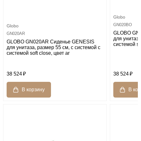
Globo
GN020BO
Globo
GLOBO GN0
GN020AR
для унитаза
GLOBO GN020AR Сиденье GENESIS
системой sof
для унитаза, размер 55 см, с системой с
системой soft close, цвет ar
38 524
38 524