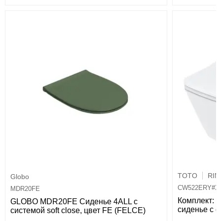
TOTO
RIM
Globo
CW522ERY#X
MDR20FE
Комплект: 
GLOBO MDR20FE Сиденье 4ALL с
сиденье с 
системой soft close, цвет FE (FELCE)