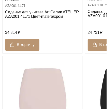
AZA001.01.71
AZA001.41.71
Сиденье дл
Сиденье для унитаза Art Ceram ATELIER
AZA001.01.
AZA001.41.71 Цвет-matera/хром
34 814
24 731