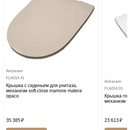
Artceram
FLA014.41
Artceram
Крышка с сиденьем для унитаза,
FLA014.01
механизм soft-close marrone matera
Крышка тон
opaco
механизм so
35 385
23 613