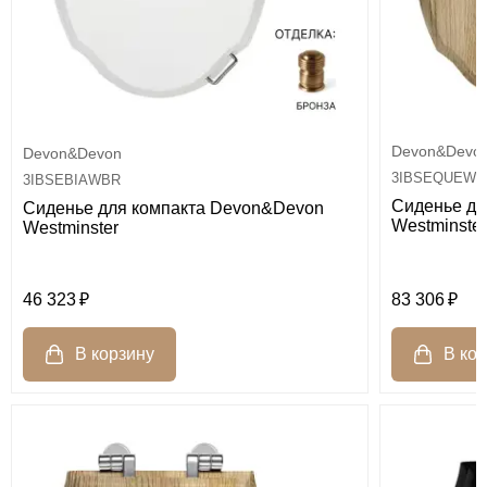
Devon&Devo
Devon&Devon
3IBSEQUEWB
3IBSEBIAWBR
Сиденье дл
Сиденье для компакта Devon&Devon
Westminster
Westminster
46 323
83 306