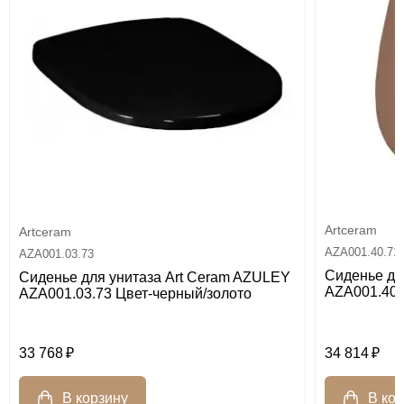
Artceram
Artceram
AZA001.40.71
AZA001.03.73
Сиденье дл
Сиденье для унитаза Art Ceram AZULEY
AZA001.40.7
AZA001.03.73 Цвет-черный/золото
33 768
34 814