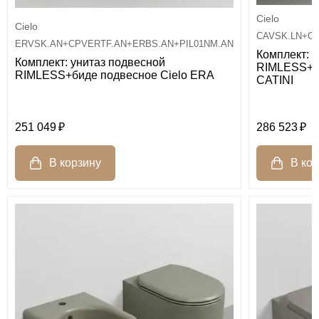
Cielo
Cielo
CAVSK.LN+CA
ERVSK.AN+CPVERTF.AN+ERBS.AN+PIL01NM.AN
Комплект: 
Комплект: унитаз подвесной
RIMLESS+би
RIMLESS+биде подвесное Cielo ERA
CATINI
251 049
286 523