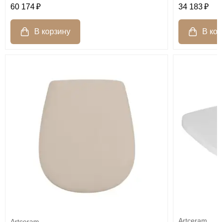
60 174
34 183
Artceram
Artceram