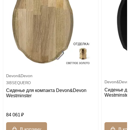
Devon&Devon
Devon&Devo
3IBSEQUERO
Сиденье дл
Сиденье для компакта Devon&Devon
Westminster
Westminster
84 061