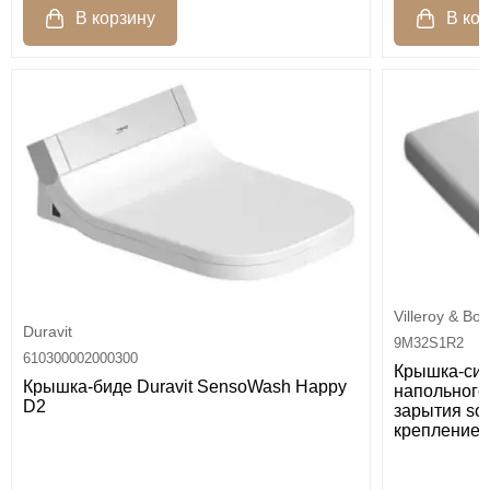
Villeroy & Bo
Duravit
9M32S1R2
610300002000300
Крышка-сид
Крышка-биде Duravit SensoWash Happy
напольного 
D2
зарытия soft 
крепление 