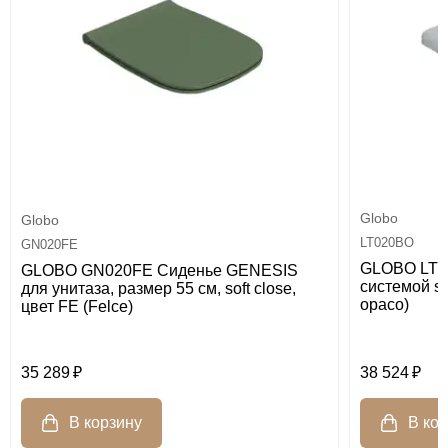
Globo
Globo
LT020BO
GN020FE
GLOBO LT0
GLOBO GN020FE Сиденье GENESIS
системой sof
для унитаза, размер 55 см, soft close,
opaco)
цвет FE (Felce)
35 289
38 524