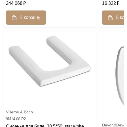
244 068
16 322
Villeroy & Boch
9M14 00 R2
Devon&Devo
Сиденье для биде, 38.5*50, star white