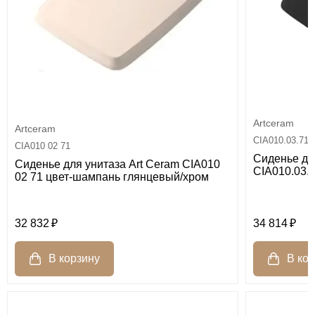
Artceram
Artceram
CIA010.03.71
CIA010 02 71
Сиденье дл
Сиденье для унитаза Art Ceram CIA010
CIA010.03.
02 71 цвет-шампань глянцевый/хром
32 832
34 814