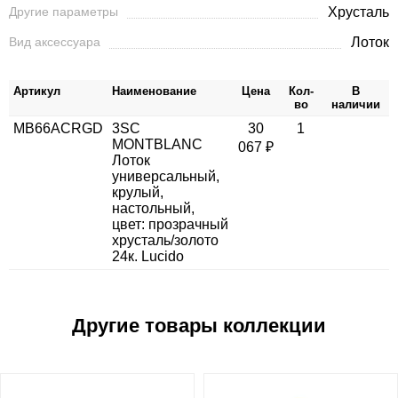
Другие параметры
Хрусталь
Вид аксессуара
Лоток
Артикул
Наименование
Цена
Кол-
В
во
наличии
MB66ACRGD
3SC
30
1
MONTBLANC
067 ₽
Лоток
универсальный,
крулый,
настольный,
цвет: прозрачный
хрусталь/золото
24к. Lucido