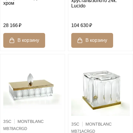
хрусталь/золото 24к.
хром
Lucido
28 166
104 630
3SC
MONTBLANC
3SC
MONTBLANC
MB78ACRGD
MB71ACRGD