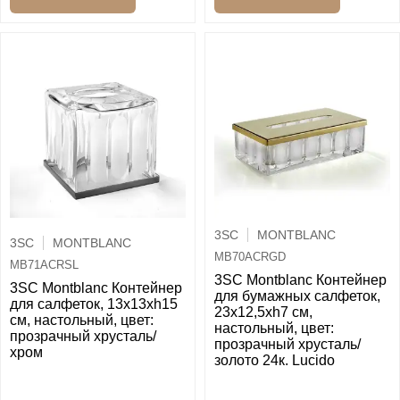
3SC
MONTBLANC
3SC
MONTBLANC
MB70ACRGD
MB71ACRSL
3SC Montblanc Контейнер
3SC Montblanc Контейнер
для бумажных салфеток,
для салфеток, 13х13хh15
23х12,5хh7 см,
см, настольный, цвет:
настольный, цвет:
прозрачный хрусталь/
прозрачный хрусталь/
хром
золото 24к. Lucido