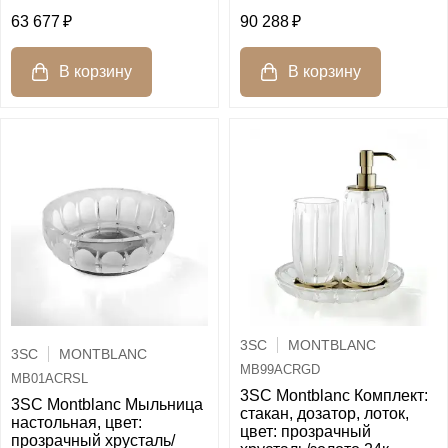
63 677
90 288
3SC
MONTBLANC
3SC
MONTBLANC
MB99ACRGD
MB01ACRSL
3SC Montblanc Комплект:
3SC Montblanc Мыльница
стакан, дозатор, лоток,
настольная, цвет:
цвет: прозрачный
прозрачный хрусталь/