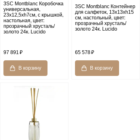
3SC Montblanc Коробочка
3SC Montblanc Контейнер
универсальная,
для салфеток, 13х13хh15
23х12,5хh7см, с крышкой,
см, настольный, цвет:
настольная, цвет:
прозрачный хрусталь/
прозрачный хрусталь/
золото 24к. Lucido
золото 24к. Lucido
97 891
65 578