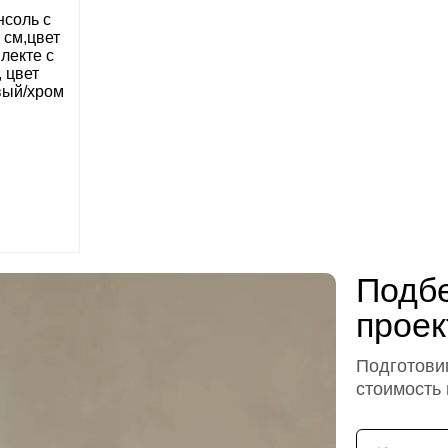
соль с
 см,цвет
лекте с
 цвет
вый/хром
Подбе
проек
Подготовим
стоимость
Имя