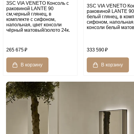
3SC VIA VENETO Консоль с
3SC VIA VENETO Кон
раковиной LANTE 90
раковиной LANTE 90
см,черный глянец, в
белый глянец, в комп
комплекте с сифоном,
сифоном, напольная,
напольная, цвет консоли
консоли белый мато
чёрный матовый/золото 24к.
265 675
333 590