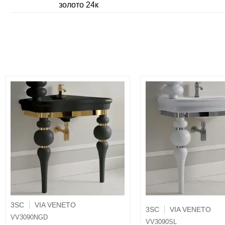
золото 24к
3SC
VIA VENETO
3SC
VIA VENETO
VV3090NGD
VV3090SL