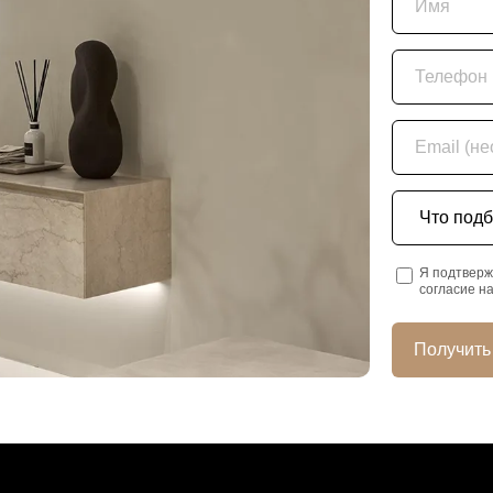
Телефон
Email (необяз
Что подбира
Я подтверж
согласие н
Получить