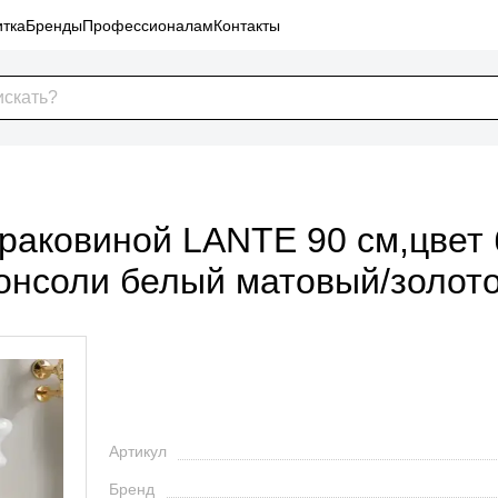
тка
Бренды
Профессионалам
Контакты
раковиной LANTE 90 см,цвет б
консоли белый матовый/золот
Артикул
Бренд