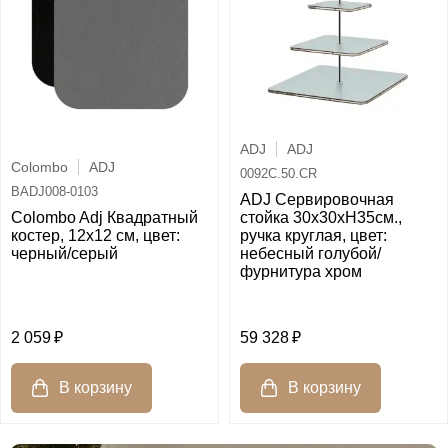
ADJ
ADJ
Colombo
ADJ
0092C.50.CR
BADJ008-0103
ADJ Сервировочная
Colombo Adj Квадратный
стойка 30x30xH35см.,
костер, 12x12 см, цвет:
ручка круглая, цвет:
черный/серый
небесный голубой/
фурнитура хром
2 059
59 328