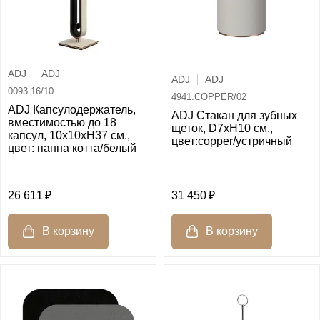
ADJ
ADJ
ADJ
ADJ
0093.16/10
4941.COPPER/02
ADJ Капсулодержатель,
ADJ Стакан для зубных
вместимостью до 18
щеток, D7xH10 см.,
капсул, 10x10xH37 см.,
цвет:copper/устричный
цвет: панна котта/белый
26 611
31 450