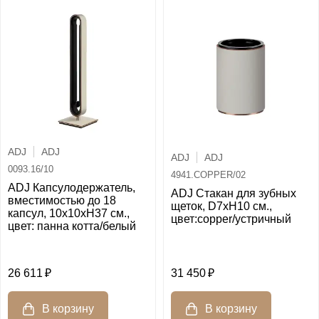
ADJ
ADJ
ADJ
ADJ
0093.16/10
4941.COPPER/02
ADJ Капсулодержатель,
ADJ Стакан для зубных
вместимостью до 18
щеток, D7xH10 см.,
капсул, 10x10xH37 см.,
цвет:copper/устричный
цвет: панна котта/белый
26 611
31 450