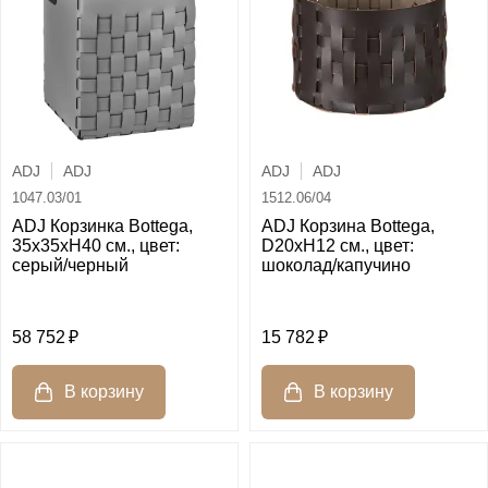
ADJ
ADJ
ADJ
ADJ
1047.03/01
1512.06/04
ADJ Корзинка Bottega,
ADJ Корзина Bottega,
35x35xH40 см., цвет:
D20xH12 см., цвет:
серый/черный
шоколад/капучино
58 752
15 782