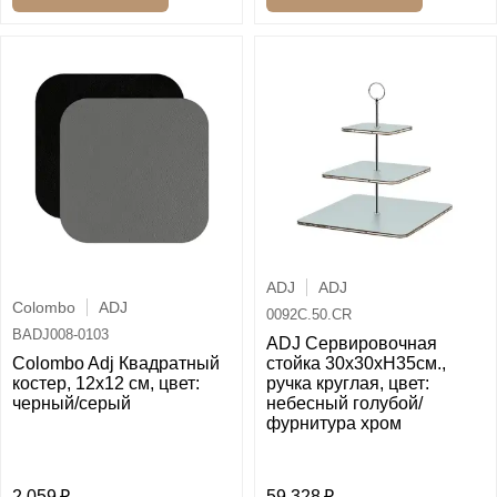
ADJ
ADJ
Colombo
ADJ
0092C.50.CR
BADJ008-0103
ADJ Сервировочная
Colombo Adj Квадратный
стойка 30x30xH35см.,
костер, 12x12 см, цвет:
ручка круглая, цвет:
черный/серый
небесный голубой/
фурнитура хром
2 059
59 328