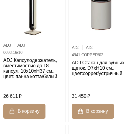
ADJ
ADJ
ADJ
ADJ
0093.16/10
4941.COPPER/02
ADJ Капсулодержатель,
ADJ Стакан для зубных
вместимостью до 18
щеток, D7xH10 см.,
капсул, 10x10xH37 см.,
цвет:copper/устричный
цвет: панна котта/белый
26 611
31 450