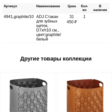
Артикул
Наименование
Цена
Кол-
В
во
наличии
4941.graphite/10
ADJ Стакан
31
1
для зубных
450 ₽
щеток,
D7xH10 см.,
цвет:graphite/
белый