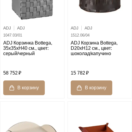
ADJ
ADJ
ADJ
ADJ
1047.03/01
1512.06/04
ADJ Корзинка Bottega,
ADJ Корзина Bottega,
35x35xH40 см., цвет:
D20xH12 см., цвет:
серый/черный
шоколад/капучино
58 752
15 782