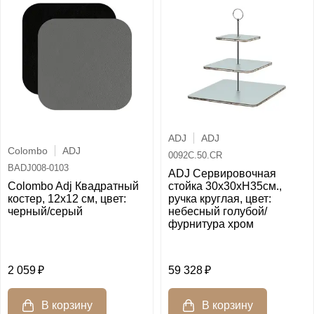
ADJ
ADJ
Colombo
ADJ
0092C.50.CR
BADJ008-0103
ADJ Сервировочная
Colombo Adj Квадратный
стойка 30x30xH35см.,
костер, 12x12 см, цвет:
ручка круглая, цвет:
черный/серый
небесный голубой/
фурнитура хром
2 059
59 328