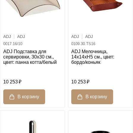
ADJ
ADJ
ADJ
ADJ
0017.16/10
0109.30.TS16
ADJ Подставка для
ADJ Мелочница,
сервировки, 30x30 см.,
14x14xH5 см., цвет:
цвет: панна котта/белый
бордо/коньяк
10 253
10 253