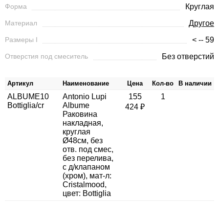
Форма
Круглая
Материал
Другое
Размеры I
< -- 59
Отверстия под смеситель
Без отверстий
Артикул
Наименование
Цена
Кол-во
В наличии
ALBUME10
Antonio Lupi
155
1
Bottiglia/cr
Albume
424 ₽
Раковина
накладная,
круглая
Ø48см, без
отв. под смес,
без перелива,
с д/клапаном
(хром), мат-л:
Cristalmood,
цвет: Bottiglia