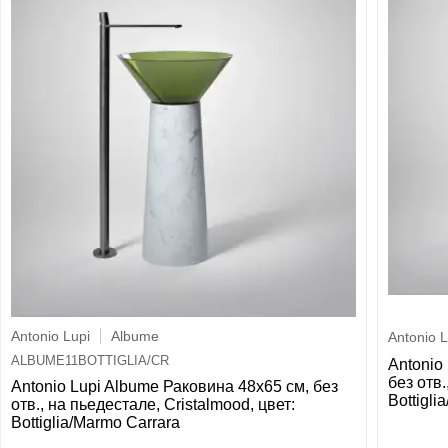
Antonio Lupi
Albume
Antonio L
ALBUME11BOTTIGLIA/CR
Antonio
без отв.
Antonio Lupi Albume Раковина 48х65 см, без
Bottigli
отв., на пьедестале, Cristalmood, цвет:
Bottiglia/Marmo Carrara