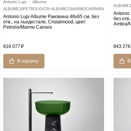
Antonio Lupi
Albume
ALBUME1
ALBUME10PETROLIO/CR+ALBUME21MARMOCARRARA
Antonio
Antonio Lupi Albume Раковина 48х65 см, без
без отв.
отв., на пьедестале, Cristalmood, цвет:
Ambra/N
Petrolio/Marmo Carrara
816 077
843 276