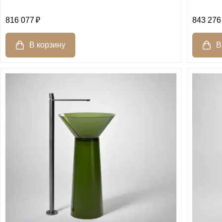
816 077
843 276