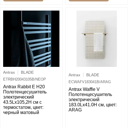
Antrax
BLADE
Antrax
BLADE
ETRBH20043105B/NEOP
ECWAFV183041B/ARAG
Antrax Rabbit E H20
Antrax Waffle V
Полотенцесушитель
Полотенцесушитель
электрический
электрический
43.5Lх105,2H см с
183.0Lх41.0H см, цвет:
термостатом, цвет:
ARAG
черный матовый