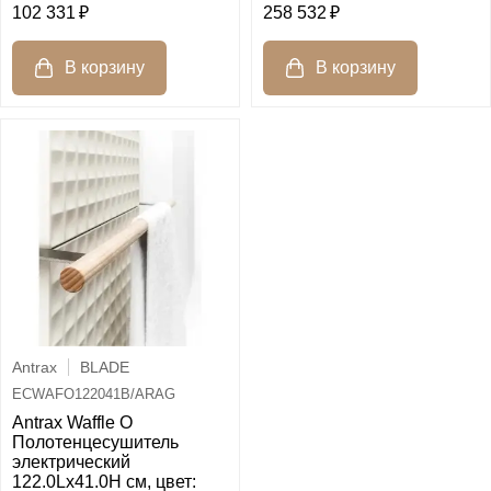
102 331
258 532
Antrax
BLADE
ECWAFO122041B/ARAG
Antrax Waffle O
Полотенцесушитель
электрический
122.0Lх41.0H см, цвет: