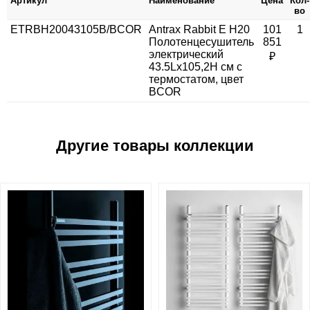
Артикул
Наименование
Цена
Кол-
во
ETRBH20043105B/BCOR
Antrax Rabbit E H20
101
1
Полотенцесушитель
851
электрический
₽
43.5Lх105,2H см с
термостатом, цвет
BCOR