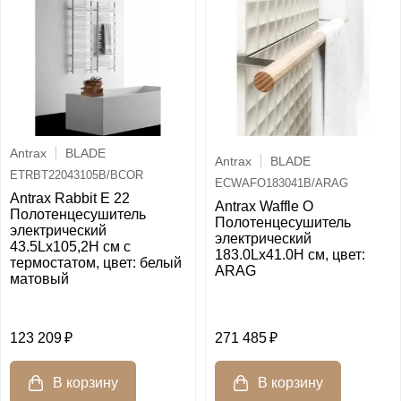
Antrax
BLADE
Antrax
BLADE
ETRBT22043105B/BCOR
ECWAFO183041B/ARAG
Antrax Rabbit E 22
Antrax Waffle O
Полотенцесушитель
Полотенцесушитель
электрический
электрический
43.5Lх105,2H см с
183.0Lх41.0H см, цвет:
термостатом, цвет: белый
ARAG
матовый
123 209
271 485