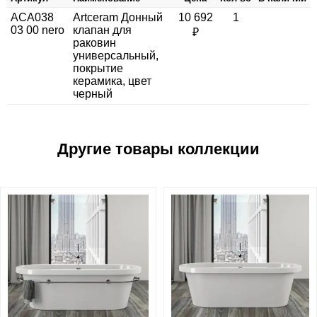
ACA038
Artceram Донный
10 692
1
03 00 nero
клапан для
₽
раковин
универсальный,
покрытие
керамика, цвет
черный