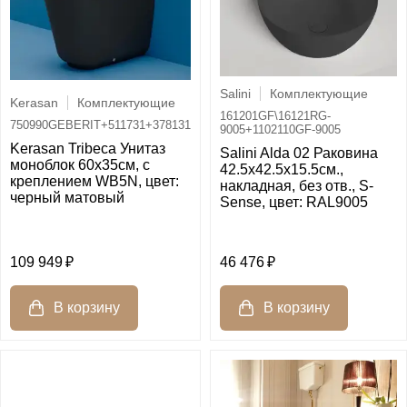
Salini
Комплектующие
Kerasan
Комплектующие
161201GF\16121RG-
750990GEBERIT+511731+378131
9005+1102110GF-9005
Kerasan Tribeca Унитаз
Salini Alda 02 Раковина
моноблок 60х35см, c
42.5х42.5х15.5см.,
креплением WB5N, цвет:
накладная, без отв., S-
черный матовый
Sense, цвет: RAL9005
109 949
46 476