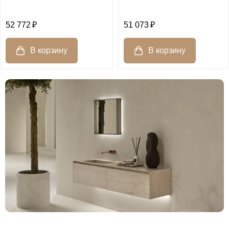
52 772
51 073