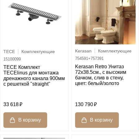
Kerasan
Комплектующие
TECE
Комплектующие
754591+757391
15100099
Kerasan Retro Унитаз
TECE Комплект
72х38.5см., с высоким
TECElinus для монтажа
бачком, слив в стену,
дренажного канала 900мм
цвет: белый/золото
с решеткой "straight"
33 618
130 790