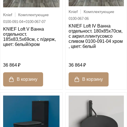
Knief
Комплектующие
Knief
Комплектующие
0100-067-06
0100-091-04+0100-067-07
KNIEF Loft IV Ванна
KNIEF Loft V Ванна
отдельност. 180х85х70см,
отдельност.
c акрил.плинтусомсо
185х83,5х69см, c п/держ,
сливом 0100-091-04 хром
цвет: белый/хром
, цвет: белый
36 864
36 864