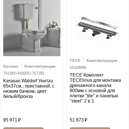
TECE
Комплектующие
Kerasan
Комплектующие
15103089
751393+418201+757193
TECE Комплект
TECElinus для монтажа
Kerasan Waldorf Унитаз
дренажного канала
65х37см., приставной, c
800мм с основой для
низким бачком, цвет:
плитки "tile" и панелью
белый/бронза
"steel" 2 в 1
95 971
51 873