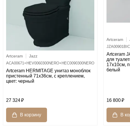
Artceram
JZA00901BI
Artceram 
Artceram
Jazz
для туалет
ACA00671+HEV0060300NERO+HEC0090300NERO
17х10см, п
белый
Artceram HERMITAGE унитаз моноблок
пристенный 71х36см, с креплением,
цвет: черный
27 324
16 800