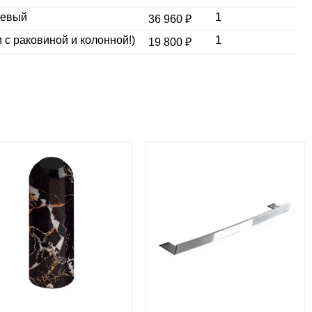
цевый
1
36 960 ₽
 с раковиной и колонной!)
1
19 800 ₽