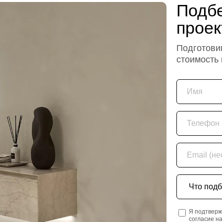
Подбе
проек
Подготовим
стоимость
Имя
Телефон
Email (необяз
Что подбира
Я подтверж
согласие н