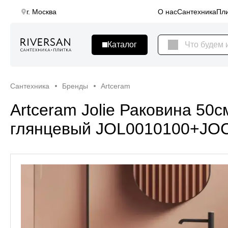
г. Москва
О нас
Сантехника
Пли
Сантехника
Бренды
Artceram
Artceram Jolie Раковина 50с
глянцевый JOL0010100+JO