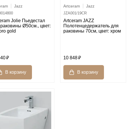
eram
Jazz
Artceram
Jazz
014800
JZA001/19CR
ceram Jolie Пьедестал
Artceram JAZZ
 раковины Ø50см., цвет:
Полотенцедержатель для
oro gold
раковины 70см, цвет: хром
040
10 848