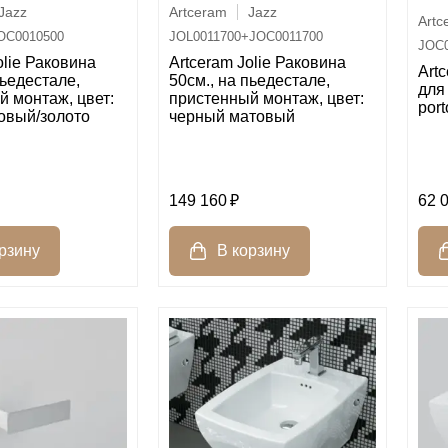
Jazz
Artceram
Jazz
Artc
OC0010500
JOL0011700+JOC0011700
JOC0
olie Раковина
Artceram Jolie Раковина
Art
пьедестале,
50см., на пьедестале,
для
й монтаж, цвет:
пристенный монтаж, цвет:
port
овый/золото
черный матовый
149 160
62 