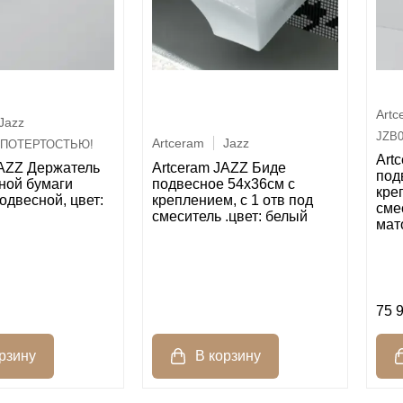
Artc
Jazz
JZB0
Artceram
Jazz
СПОТЕРТОСТЬЮ!
Art
Artceram JAZZ Биде
JAZZ Держатель
под
подвесное 54x36см c
ной бумаги
кре
креплением, с 1 отв под
одвесной, цвет:
сме
смеситель .цвет: белый
мат
75 