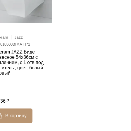
eram
Jazz
010500BIMATT*1
ceram JAZZ Биде
весное 54x36см c
плением, с 1 отв под
ситель., цвет: белый
овый
936