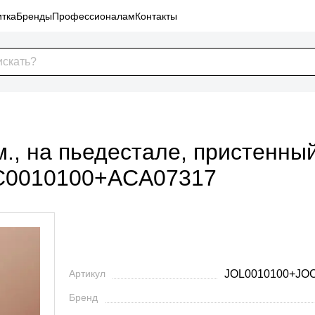
тка
Бренды
Профессионалам
Контакты
м., на пьедестале, пристенны
C0010100+ACA07317
Артикул
JOL0010100+JO
Бренд