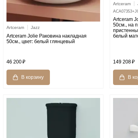
Artceram
ACA07353+J
Artceram J
50см., на 
Artceram
Jazz
пристенны
белый мат
Artceram Jolie Раковина накладная
50см., цвет: белый глянцевый
46 200
149 208