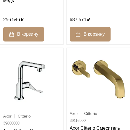
медь
256 546
687 571
Axor
Citterio
Axor
Citterio
39116990
39860000
Axor Citterio Смеситель