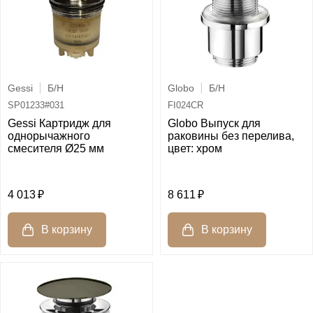
Gessi
Б/Н
Globo
Б/Н
SP01233#031
FI024CR
Gessi Картридж для
Globo Выпуск для
однорычажного
раковины без перелива,
смесителя Ø25 мм
цвет: хром
4 013
8 611