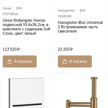
Gessi
Б/Н
Hansgrohe
Б/Н
37573#518
01500180
Gessi Rettangolo Унитаз
Hansgrohe iBox Universal
подвесной 55.6х36.2см, в
2 Встраиваемая часть
комплекте с сиденьем Soft
смесителя
Close, цвет: белый
113 520
22 203