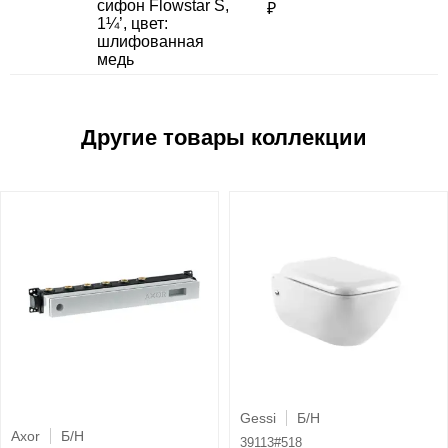
сифон Flowstar S,
₽
1¼’, цвет:
шлифованная
медь
Gessi
Б/Н
Axor
Б/Н
39113#518