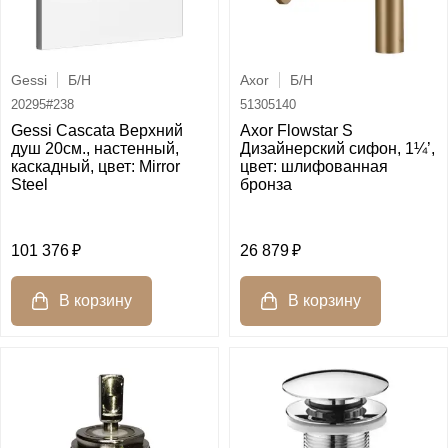
Gessi
Б/Н
Axor
Б/Н
20295#238
51305140
Gessi Cascata Верхний
Axor Flowstar S
душ 20см., настенный,
Дизайнерский сифон, 1¼’,
каскадный, цвет: Mirror
цвет: шлифованная
Steel
бронза
101 376
26 879