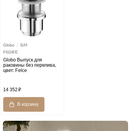
Globo
Б/Н
FI024FE
Globo Выпуск для
раковины без перелива,
цвет: Felce
14 352