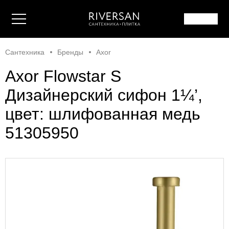
Сантехника
Бренды
Axor
Axor Flowstar S
Дизайнерский сифон 1¼’,
цвет: шлифованная медь
51305950