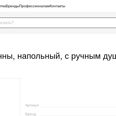
тка
Бренды
Профессионалам
Контакты
нны, напольный, с ручным ду
Артикул
Бренд