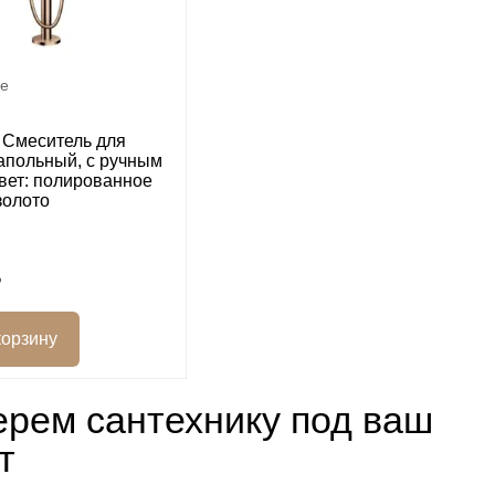
e
 Смеситель для
апольный, с ручным
вет: полированное
золото
рем сантехнику под ваш
т