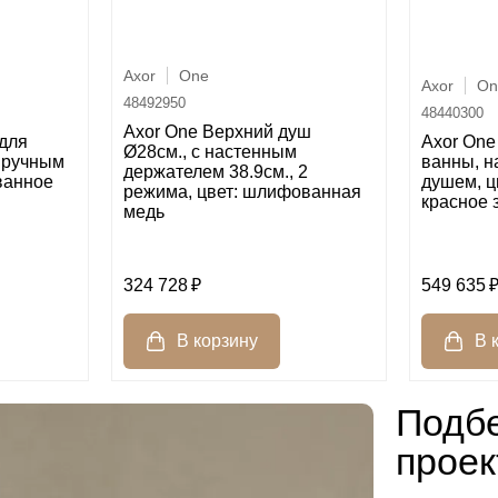
Axor
One
Axor
On
48492950
48440300
Axor One Верхний душ
для
Axor One
Ø28см., с настенным
 ручным
ванны, н
держателем 38.9см., 2
ванное
душем, ц
режима, цвет: шлифованная
красное 
медь
324 728
549 635
Подбе
проек