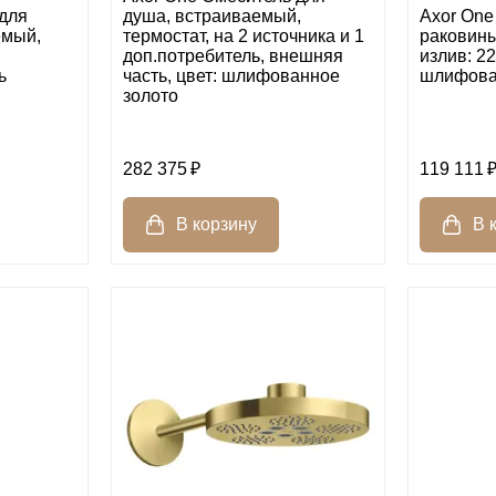
для
душа, встраиваемый,
Axor One
емый,
термостат, на 2 источника и 1
раковины
доп.потребитель, внешняя
излив: 22
ь
часть, цвет: шлифованное
шлифова
золото
282 375
119 111