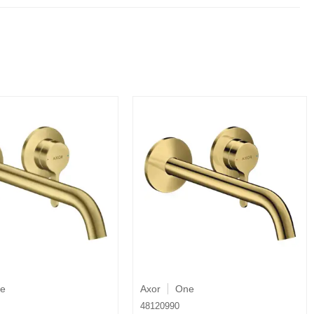
e
Axor
One
48120990