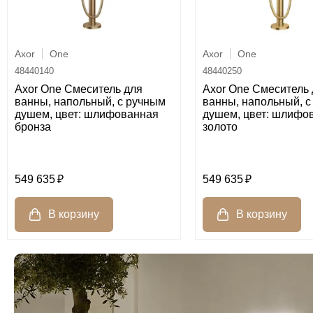
Axor
One
Axor
One
48440140
48440250
Axor One Смеситель для
Axor One Смеситель 
ванны, напольный, с ручным
ванны, напольный, с
душем, цвет: шлифованная
душем, цвет: шлифо
бронза
золото
549 635
549 635