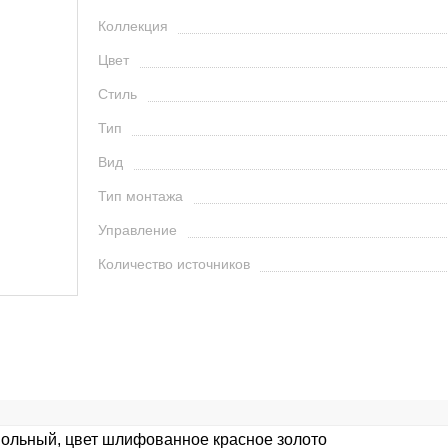
Коллекция
Цвет
Стиль
Тип
Вид
Тип монтажа
Управление
Количество источников
польный, цвет шлифованное красное золото