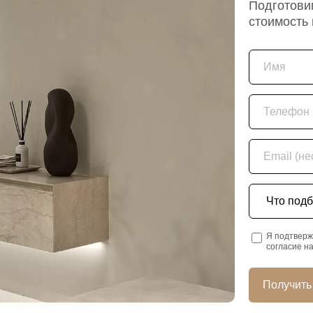
Подготовим
стоимость
Имя
Телефон
Email (необяз
Что подбира
Я подтверж
согласие н
Получить